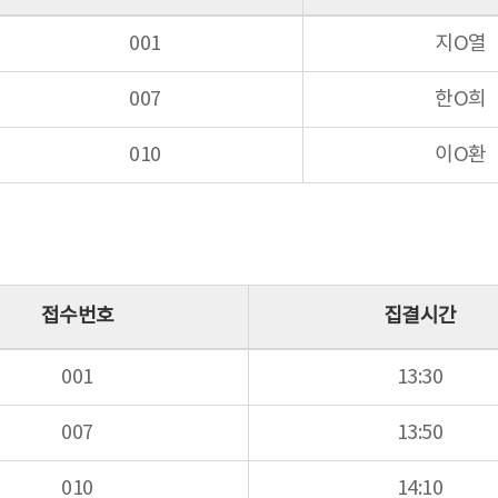
001
지O열
007
한O희
010
이O환
접수번호
집결시간
001
13:30
007
13:50
010
14:10