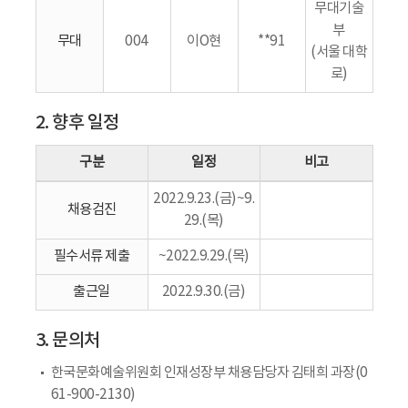
무대기술
부
무대
004
이O현
**91
(서울 대학
로)
2. 향후 일정
구분
일정
비고
2022.9.23.(금)~9.
채용검진
29.(목)
필수서류 제출
~2022.9.29.(목)
출근일
2022.9.30.(금)
3. 문의처
한국문화예술위원회 인재성장부 채용담당자 김태희 과장(0
61-900-2130)