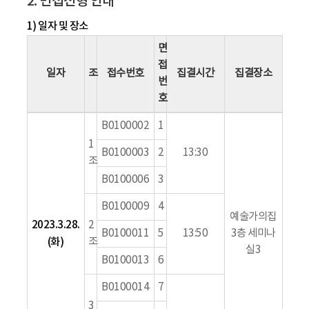
2. 면접전형 안내
1) 일자 및 장소
면
접
일자
조
접수번호
집결시간
집결장소
번
호
B0100002
1
1
B0100003
2
13:30
조
B0100006
3
B0100009
4
예술가의집
2023.3.28.
2
B0100011
5
13:50
3층 세미나
(화)
조
실3
B0100013
6
B0100014
7
3