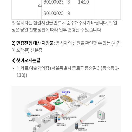
B0100023
8
14:10
조
B0100025
9
※ 응시자는 집결시간을 반드시 준수해주시기 바랍니다. 위 일
정은 당일 진행 상황에 따라 일부 변경될 수 있습니다.
2) 면접전형 대상 지참물
: 응시자의 신원을 확인할 수 있는 (사진
이 포함된) 신분증
3) 찾아오시는길
대학로 예술가의집 (서울특별시 종로구 동숭길 3 (동숭동 1-
130))