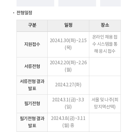
전형일정
구분
일정
장소
온라인 채용 접
2024.1.30(화)~2.15
지원접수
수 시스템을 통
(목)
해 응시 접수
2024.2.20(화)~2.26
서류전형
(월)
서류전형 결과
2024.2.27(화)
발표
2024.3.1(금)~3.3
서울 및 나주(희
필기전형
(일)
망지역선택)
필기전형 결과
2024.3.8(금)~3.11
발표
(월) 중