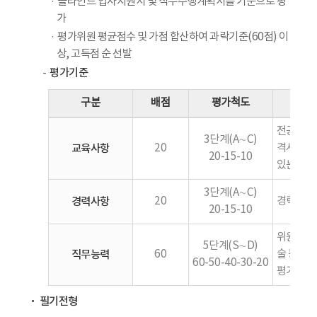
블라인드 입사지원서 및 직무수행계획서를 기준으로 평
가
평가위원 평균점수 및 가점 합산하여 과락기준(60점) 이
상, 고득점 순 선발
평가기준
구분
배점
평가척도
전공(어문,
3단계(A∼C)
교육사항
20
격사항, 
20-15-10
있는 사전
3단계(A∼C)
경력사항
20
경력사항,
20-15-10
위원회 직
5단계(S∼D)
직무능력
60
술 능력 
60-50-40-30-20
평가
필기전형