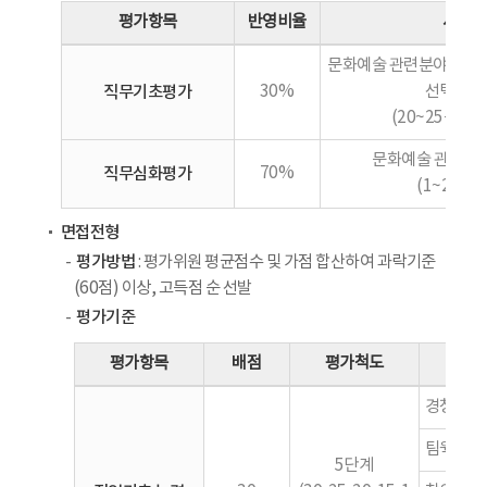
평가항목
반영비율
세부내
문화예술 관련분야 객관식
직무기초평가
30%
선택 또는
(20~25문항 내
문화예술 관련분야
직무심화평가
70%
(1~2문항,
면접전형
평가방법
: 평가위원 평균점수 및 가점 합산하여 과락기준
(60점) 이상, 고득점 순 선발
평가기준
평가항목
배점
평가척도
경청능력
팀웍능력,
5단계