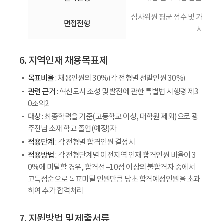
심사위원 평균 점수 및 가점 합산
면접전형
시
6. 지역인재 채용목표제
목표비율
: 채용인원의 30%(각 전형별 선발인원 30%)
관련 근거
: 혁신도시 조성 및 발전에 관한 특별법 시행령 제3
0조의2
대상
: 최종학력을 기준(고등학교 이상, 대학원 제외)으로 광
주전남 소재 학교 졸업(예정)자
적용단계
: 각 전형별 합격인원 결정시
적용방법
: 각 전형단계별 이전지역 인재 합격인원 비율이 3
0%에 미달할 경우, 합격선 –10점 이상의 불합격자 중에서
고득점순으로 목표미달 인원만큼 당초 합격예정인원을 초과
하여 추가 합격처리
7. 지원방법 및 제출서류