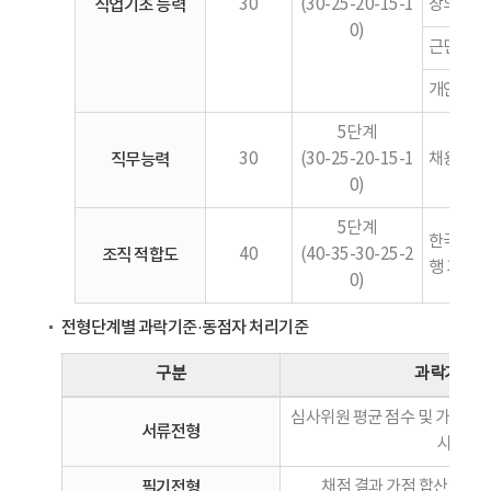
직업기초 능력
30
(30-25-20-15-1
창의적․논
0)
근면성, 
개인목표 
5단계
직무능력
30
(30-25-20-15-1
채용직무에
0)
5단계
한국문화예
조직 적합도
40
(40-35-30-25-2
행 가능성
0)
전형단계별 과락기준·동점자 처리기준
구분
과락기준
심사위원 평균 점수 및 가점 합산
서류전형
시
필기전형
채점 결과 가점 합산 점수 