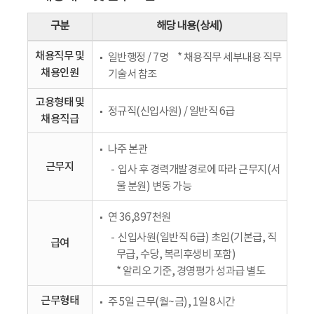
구분
해당 내용(상세)
채용직무 및
일반행정 / 7명
* 채용직무 세부내용 직무
채용인원
기술서 참조
고용형태 및
정규직(신입사원) / 일반직 6급
채용직급
나주 본관
근무지
입사 후 경력개발경로에 따라 근무지(서
울 분원) 변동 가능
연 36,897천원
신입사원(일반직 6급) 초임(기본급, 직
급여
무급, 수당, 복리후생비 포함)
* 알리오 기준, 경영평가 성과급 별도
근무형태
주 5일 근무(월~금), 1일 8시간