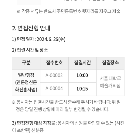
※ 각종 서류는 반드시 주민등록번호 뒷자리를 지우고 제출
2. 면접전형 안내
1) 면접 일자 : 2024. 6. 26(수)
2) 집결 시간 및 장소
구분
접수번호
집결시간
집결장소
일반행정
10:00
A-00002
서울 대학로
(인문정신문
예술가의집
A-00004
10:15
화진흥사업)
※ 응시자는 집결시간을 반드시 준수해 주시기 바랍니다. 위 일
정은 당일 진행 상황에 따라 일부 변경될 수 있습니다.
3) 면접전형 대상 지참물
: 응시자의 신원을 확인할 수 있는 (사진
이 포함된) 신분증