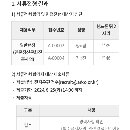
1. 서류전형 결과
1) 서류전형 합격 및 면접전형 대상자 명단
핸드폰 뒤 2
채용직무
접수번호
성명
자리
일반행정
A-00002
양○립
**89
(인문정신문화진
A-00004
김○진
**46
흥사업)
2) 서류전형 합격자 대상 제출서류
제출방법 : 전자우편 접수(recruit@arko.or.kr)
제출기한 : 2024. 6. 25(화) 14:00 까지
제출자료
구분
내용
경력사항 확인
필수
(필수응시자격 : 관련 경력 5년 이상)