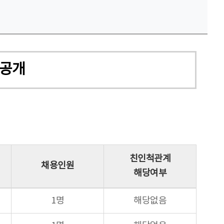
 공개
친인척관계
채용인원
해당여부
1명
해당없음