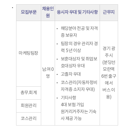
채용인
모집부문
응시자 우대 및 기타사항
근무지
원
해당분야 전공 및 자격
증 보유자
팀장의 경우 관리자 경
경기 광
력 5년 이상
마케팅팀장
주시
보훈대상자 및 취업보
(분당선
호대상자 우대
남.여 0
모란역
고졸자 우대
명
6번 출구
코스관리(자동차정비
에서
자격증 소지자 우대)
버스 이
총무.회계
용)
기타사항
4대 보험 가입
회원관리
원거리거주자는 기숙
코스관리
사 제공 가능