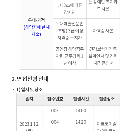
는 장애인 복지카
⌟ 제2조에 따른
드 사본
장애인
우대·가점
무대예술전문인
(해당자에 한해
(조명) 3급 이상
자격증 사본
제출)
자격증 소지자
공연장 해당직무
건강보험자격득
관련 근무경력 1
실확인서 및 경력
년 이상
·재직증명서
2. 면접전형 안내
1) 일시 및 장소
일자
접수번호
집결시간
집결장소
003
14:00
004
14:20
2023.1.12.
아르코미술