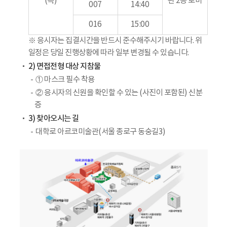
(목)
관 2층 로비
007
14:40
016
15:00
※ 응시자는 집결시간을 반드시 준수해주시기 바랍니다. 위
일정은 당일 진행상황에 따라 일부 변경될 수 있습니다.
2) 면접전형 대상 지참물
① 마스크 필수 착용
② 응시자의 신원을 확인할 수 있는 (사진이 포함된) 신분
증
3) 찾아오시는 길
대학로 아르코미술관(서울 종로구 동숭길3)