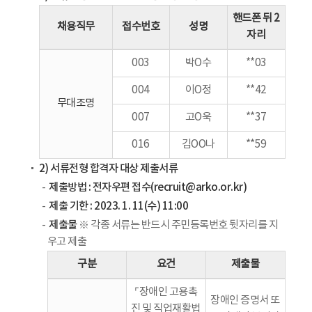
핸드폰 뒤 2
채용직무
접수번호
성명
자리
003
박O수
**03
004
이O정
**42
무대조명
007
고O욱
**37
016
김OO나
**59
2) 서류전형 합격자 대상 제출서류
제출방법 : 전자우편 접수(recruit@arko.or.kr)
제출 기한 : 2023. 1. 11(수) 11:00
제출물
※ 각종 서류는 반드시 주민등록번호 뒷자리를 지
우고 제출
구분
요건
제출물
⌜장애인 고용촉
장애인 증명서 또
진 및 직업재활법