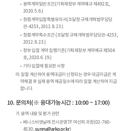
용역계약일반조건(기획재정부 계약예규 제492호,
2020. 5. 6.)
청렴계약입찰특별유의서(조달청 규제개혁법무담당
관-4253, 2012. 8. 23.)
청렴계약특수조건 (조달청 규제개혁법무담당관-4253,
2012. 8. 23.)
정부 입찰 계약 집행기준(기획재정부 계약예규 제504
호, 2020. 6. 19.)
기타 입찰에 필요한 사항
라. 일할 계산하여 용역대금이 산정되는 경우 대금지급은 계
약체결 후 실제 용역 제공일수에 따라 일할 계산하여 지급
합니다.
문의처(※ 응대가능시간 : 10:00 ~ 17:00)
가. 용역 내용 및 평가 관련
베니스비엔날레 전시운영TF 여선희 과장(02-760-
4530,
sunny@arko.or.kr
)