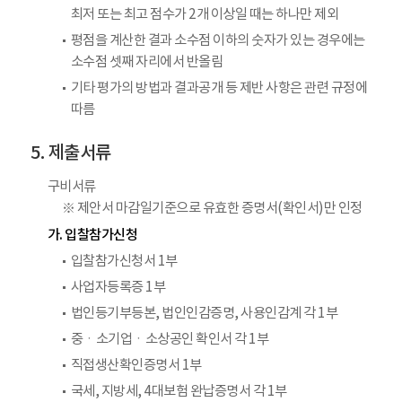
최저 또는 최고 점수가 2개 이상일 때는 하나만 제외
평점을 계산한 결과 소수점 이하의 숫자가 있는 경우에는
소수점 셋째 자리에서 반올림
기타 평가의 방법과 결과공개 등 제반 사항은 관련 규정에
따름
제출서류
구비서류
※ 제안서 마감일기준으로 유효한 증명서(확인서)만 인정
가. 입찰참가신청
입찰참가신청서 1부
사업자등록증 1부
법인등기부등본, 법인인감증명, 사용인감계 각 1부
중ㆍ소기업ㆍ소상공인 확인서 각 1부
직접생산확인증명서 1부
국세, 지방세, 4대보험 완납증명서 각 1부