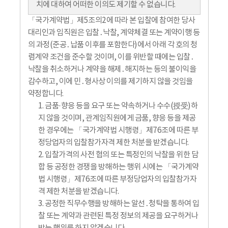
치에 대하여 어떠한 이의도 제기할 수 없습니다.
「국가계약법」제5조의2에 따라 본 입찰에 참여한 당사
대리인과 임직원은 입찰․낙찰, 계약체결 또는 계약이행 등
의 과정(준공․납품 이후를 포함한다)에서 아래 각 호의 청
렴계약 조건을 준수할 것이며, 이를 위반할 때에는 입찰․
낙찰을 취소하거나 계약을 해제․해지하는 등의 불이익을
감수하고, 이에 민․형사상 이의를 제기하지 않을 것임을
약정합니다.
1. 금품·향응 등을 요구 또는 약속하거나 수수(授受)하
지 않을 것이며, 관계임직원에게 금품, 향응 등을 제공
한 경우에는 「국가계약법 시행령」제76조에 따른 부
정당업자의 입찰참가자격 제한 처분을 받겠습니다.
2. 입찰가격의 사전 협의 또는 특정인의 낙찰을 위한 담
합 등 공정한 경쟁을 방해하는 행위 시에는 「국가계약
법 시행령」제76조에 따른 부정당업자의 입찰참가자
격 제한 처분을 받겠습니다.
3. 공정한 직무수행을 방해하는 알선․청탁을 통하여 입
찰 또는 계약과 관련된 특정 정보의 제공을 요구하거나