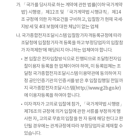
가. 「국가를 당사자로 하는 계약에 관한 법률(이하‘국가계약
법’) 시행령」 제12조 및 「국가계약법 시행규칙」 제14
조 규정에 의한 자격요건을 구비하고, 입찰참가 현재 국세·
지방세 및 4대 보험에 대한 체납이 없는 업체
나. 국가종합전자조달시스템 입찰참가자격등록규정에 따라
조달청에 입찰참가자격 등록을 하고‘부정당업자의 입찰참
가 자격제한’에 해당되지 아니하는 업체여야 합니다.
본 입찰은 전자입찰방식으로 진행되므로 조달청전자입
찰이용자 등록을 한 업체이어야 하며, 미 등록업체는 조
달청 국가종합전자조달시스템 이용약관에 동의하여 지
정 공인인증기관의 인증서를 받은 후 입찰집행일 전일까
지 국가종합전자조달시스템(http://www.g2b.go.kr)
에 이용자등록을 하여야 합니다.
미자격자가 고의로 입찰에 참가, 「국가계약법 시행령」
제76조의 규정에 의거 입찰에 관한 서류를 부정하게 행
사한 자, 고의로 무효의 입찰을 한 자 등에 해당 한다고 판
단될 경우에는 관계규정에 따라 부정당업자로 제재할 수
있습니다.