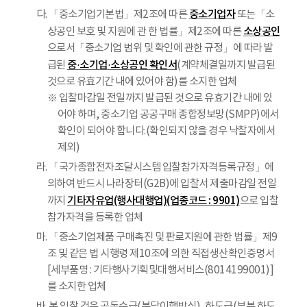
중소기업자
다. 「중소기업기본법」제2조에 따른
또는「소
소상공인
상공인 보호 및 지원에 관 한 법률」제2조에 따른
으로서「중소기업 범위 및 확인에 관한 규정」에 따라 발
중·소기업·소상공인 확인서
급된
(계약체결일까지 발급된
것으로 유효기간 내에 있어야 함)를 소지한 업체
※ 입찰마감일 전일까지 발급된 것으로 유효기간 내에 있
어야 하며, 중소기업 공공구매 종합정보망(SMPP)에서
확인이 되어야 합니다.(확인되지 않을 경우 낙찰자에서
제외)
라. 「국가종합전자조달시스템 입찰참가자격등록규정」에
의하여 반드시 나라장터(G2B)에 입찰서 제출마감일 전일
기타자유업(행사대행업)(업종코드 : 9901)
까지
으로 입찰
참가자격을 등록한 업체
마. 「중소기업제품 구매촉진 및 판로지원에 관한 법률」제9
조 및 같은 법 시행령 제10조에 의한 직접생산확인증명서
[세부품명 : 기타행사기획및대행서비스(8014199001)]
를 소지한 업체
바. 본 입찰 건은 공동수급(분담이행방식), 하도급(부분 하도