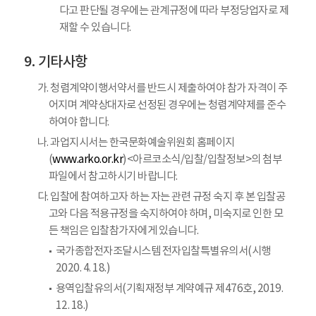
다고 판단될 경우에는 관계규정에 따라 부정당업자로 제
재할 수 있습니다.
기타사항
가. 청렴계약이행서약서를 반드시 제출하여야 참가 자격이 주
어지며 계약상대자로 선정된 경우에는 청렴계약제를 준수
하여야 합니다.
나. 과업지시서는 한국문화예술위원회 홈페이지
(
www.arko.or.kr
)<아르코소식/입찰/입찰정보>의 첨부
파일에서 참고하시기 바랍니다.
다. 입찰에 참여하고자 하는 자는 관련 규정 숙지 후 본 입찰공
고와 다음 적용규정을 숙지하여야 하며, 미숙지로 인한 모
든 책임은 입찰참가자에게 있습니다.
국가종합전자조달시스템 전자입찰특별유의서(시행
2020. 4. 18.)
용역입찰유의서(기획재정부 계약예규 제476호, 2019.
12. 18.)