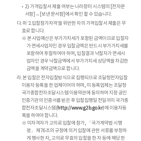
2) 가격입찰서 제출 여부는 나라장터 시스템의 [전자문
서함]→[보낸 문서함]에서 확인 할 수 있습니다.
다. 위 ‘2.입찰참가자격’을 위반한 자의 가격입찰서 제출은 무
효로 합니다.
※ 본 사업예산은 부가가치세가 포함된 금액이므로 입찰자
가 면세사업자인 경우 입찰금액은 반드시 부가가치세를
포함하여 투찰하여야 하며, 입찰결과 낙찰자가 면세사
업자인 경우 낙찰금액에서 부가가치세 상당액을 차감한
금액을 계약금액으로 합니다.
라. 본 입찰은 전자입찰방식으로 집행되므로 조달청전자입찰
이용자 등록을 한 업체이어야 하며, 미 등록업체는 조달청
국가종합전자조달시스템 이용약관에 동의하여 지정 공인
인증기관의 인증서를 받은 후 입찰집행일 전일까지 국가종
합전자조달시스템(
http://www.g2b.go.kr
)에 이용자등
록을 하여야 합니다.
※ 미자격자가 고의로 입찰에 참가, 「국가계약법 시행
령」 제76조의 규정에 의거 입찰에 관한 서류를 부정하
게 행사한 자, 고의로 무효의 입찰을 한 자 등에 해당 한