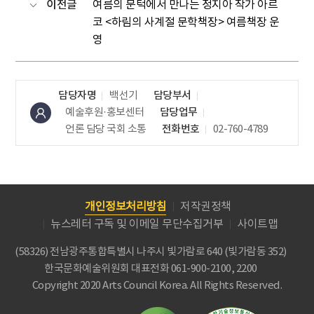
이전글
여름의 문턱에서 만나는 정지아 작가 아르
코 <하림의 사계절 문학책장> 여름책장 운
영
담당자명
백선기
담당부서
예술후원·홍보센터
담당업무
언론 담당
국회 소통
전화번호
02-760-4789
개인정보처리방침
저작권정책
뉴스레터 구독 및 이메일 무단수집거부
사이트맵
(58326) 전남광주통합특별시 나주시 빛가람로 640 (빛가람동 352)
한국문화예술위원회
대표전화 061-900-2100, 2200
Copyright 2020 Arts Council Korea. All Rights Reserved.