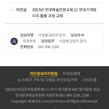
이전글
2015년 무대예술전문교육 11.무대기계원
리의 활용 과정 교재
담당자명
사업별 담당자 문의
담당부서
대표번호
담당업무
사업별 담당자 문의
전화번호
061-900-2100
개인정보처리방침
저작권정책
뉴스레터 구독 및 이메일 무단수집거부
사이트맵
(58326) 전남광주통합특별시 나주시 빛가람로 640 (빛가람동 352)
한국문화예술위원회
대표전화 061-900-2100, 2200
Copyright 2020 Arts Council Korea. All Rights Reserved.