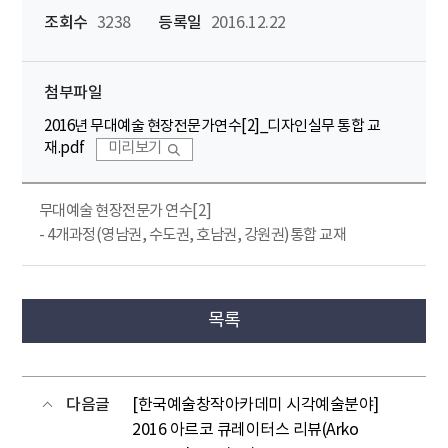
조회수
3238
등록일
2016.12.22
첨부파일
2016년 무대예술 현장전문가연수[2]_디자인실무 통합 교
재.pdf
미리보기
무대예술 현장전문가 연수[2]
- 4개과정(영남권, 수도권, 호남권, 강원권)통합 교재
목록
다음글
[한국예술창작아카데미 시각예술분야]
2016 아르코 큐레이터스 리뷰(Arko