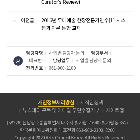
Curator's Review)
이전글
2016년 무대예술 현장전문가연수[1]-시스
템과 이론 통합 교재
담당자명
사업별 담당자 문의
담당부서
대표번호
담당업무
사업별 담당자 문의
전화번호
061-900-2100
개인정보처리방침
저작권정책
뉴스레터 구독 및 이메일 무단수집거부
사이트맵
(58326) 전남광주통합특별시 나주시 빛가람로 640 (빛가람동 352)
한국문화예술위원회
대표전화 061-900-2100, 2200
Copyright 2020 Arts Council Korea. All Rights Reserved.