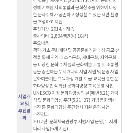
한 법률」제정·시행(2014.11.)에 따라 문화다양
성에 기초한 사회통합과 문화창조를 위하여 다양
한 문화주체가 공존하고 상생할 수 있는 제반 환경
을 조성하고 지원
추진기간 : 2014. ~ 계속
총사업비 : 2,804백만원('18년)
주요내용
광역·기초 문화재단 및 공공문화기관 대상 공모·선
정을 통해 지역 내 소수문화, 세대문화, 지역문화
등 다양한 문화 주체들의 문화예술 교류 및 소통활
동을 증진하는 무지개다리 사업 지원 및 운영 사업
문화예술기반 교육과정 개발·보급·교육을 통한 문
화다양성 인식 확산 문화다양성 교육 운영 사업
UNESCO 지정 문화다양성의 날(매년 5.21) 개막
사업개
식 및 문화다양성 주간(5.21~27) 기념 문화행사
요 및
추진 등 문화다양성 주간행사 지원 운영 사업
추진경
추진경과
과
2012년 : 문화체육관광부 시범사업 운영, 무지개
다리 사업(6개 기관)