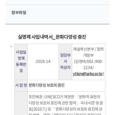
첨부파일
실명제 사업내역서_문화다양성 증진
예술확산본부 / 협력
사업실
담당부
개발부
명제
2018-14
서
(김영태/061-900-
등록번
작성자
2234/
호
ytkim@arko.or.kr
)
사 업 명
문화다양성 보호와 증진
추진배경 : UNESCO가 제정한 「문화적 표현의
다양성 보호와 증진에 관한 협약」 국내 비준 및 발
효(2010.7.) 및 「문화다양성의 보호와 증진에 관