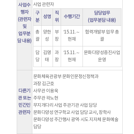
사업 관련자
사업수
행자
구
직
담당업무
성명
수행기간
(관련자
분
위
(업무분담 내용)
및
총
양한
부
’15.11.～
협력개발부 업무 총
업무분
괄
성
장
현재
괄
담 내용)
담
김영
과
’15.11.～
문화다양성증진사업
당
태
장
현재
운영
문화체육관광부 문화인문정신정책과
과장 김근호
다른기
사무관 이용욱
관 또는
주무관 곽노현
민간인
무지개다리 사업 주관기관 사업 담당
관련자
문화다양성 연구학교 사업 담당 교사, 장학사
문화다양성 주간행사 광역·시도 지자체 문화예술
담당