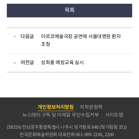
목록
다음글
아르코예술극장 공연에 서울대병원 환자
초청
이전글
성희롱 예방교육 실시
개인정보처리방침
저작권정책
뉴스레터 구독 및 이메일 무단수집거부
사이트맵
(58326) 전남광주통합특별시 나주시 빛가람로 640 (빛가람동 352)
한국문화예술위원회
대표전화 061-900-2100, 2200