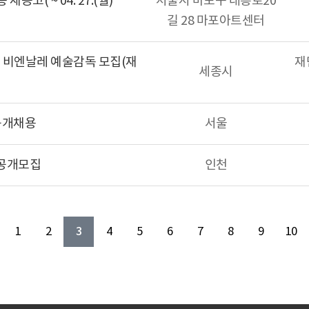
공고( ~ 04. 27.(월)
서울시 마포구 대흥로20
길 28 마포아트센터
글 비엔날레 예술감독 모집(재
재
세종시
 공개채용
서울
 공개모집
인천
3
1
2
4
5
6
7
8
9
10