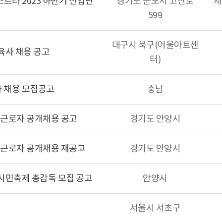
라 2023 하반기 신입단
경기도 군포시 고산로
세
599
대구시 북구(어울아트센
육사 채용 공고
터)
자 채용 모집공고
충남
제근로자 공개채용 공고
경기도 안양시
간제근로자 공개채용 재공고
경기도 안양시
양시민축제 총감독 모집 공고
안양시
서울시 서초구