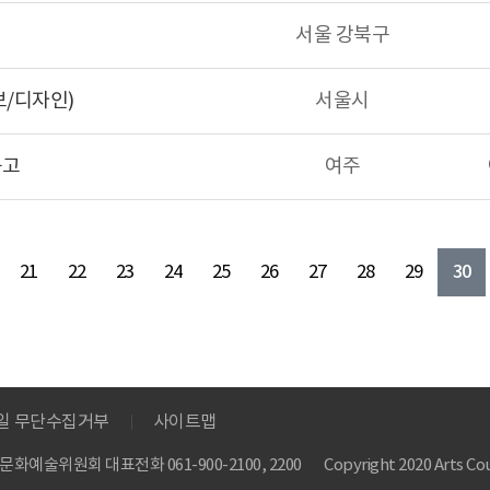
서울 강북구
보/디자인)
서울시
공고
여주
30
21
22
23
24
25
26
27
28
29
메일 무단수집거부
사이트맵
 한국문화예술위원회
대표전화 061-900-2100, 2200
Copyright 2020 Arts Cou