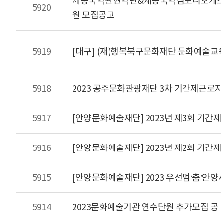
세종국악관현악단&세종국악심포니오케스트
5920
원 모집공고
5919
[대구] (재)행복북구문화재단 문화예술교
5918
2023 공주문화관광재단 3차 기간제근로
5917
[안양문화예술재단] 2023년 제3회 기간
5916
[안양문화예술재단] 2023년 제2회 기
5915
[안양문화예술재단] 2023 우선멈‘춤’안
5914
2023문화예술기관 연수단원 추가모집 공