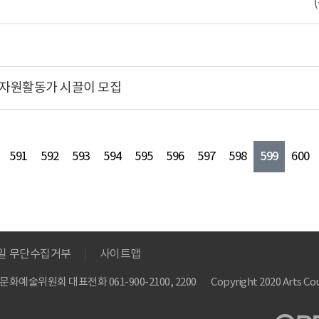
집
7 자원활동가 시끌이 모집
599
591
592
593
594
595
596
597
598
600
메일 무단수집거부
사이트맵
 한국문화예술위원회
대표전화 061-900-2100, 2200
Copyright 2020 Arts Cou