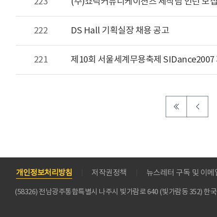
223
(주)쇼틱커뮤니케이션즈 제작팀 인턴 모
222
DS Hall 기획실장 채용 공고
221
제10회 서울세계무용축제 SIDance200
개인정보처리방침
저작권정책
뉴스레터 구독 및 이
(58326) 전남광주통합특별시 나주시 빛가람로 640 (빛가람동 352)