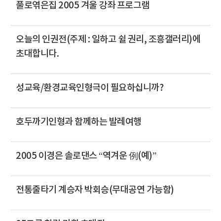
풀로엮은집 2005 겨울 강좌 프로그램
오늘의 인권전(주제 : 일하고 쉴 권리, 조흥갤러리)에
초대합니다.
성교육/환경교육인형극이 필요하십니까?
호두까기인형과 함께하는 발레여행
2005 이경은 솔로댄스 “역겨운 例(예)”
전통줄타기 계승자 박회승(무대공연 가능함)