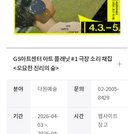
GS아트센터 아트 플래닛 #1 극장 소리 채집
<오묘한 진리의 숲>
분야
다원예술
문의
02-2005-
8429
기간
2026-04-
시간
웹사이트
03 ~
참고
2026-04-