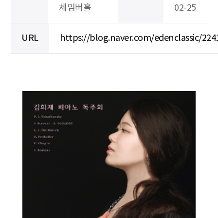
체임버홀
02-25
URL
https://blog.naver.com/edenclassic/22