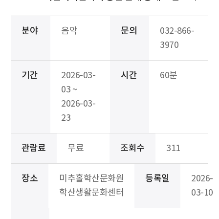
분야
음악
문의
032-866-
3970
기간
2026-03-
시간
60분
03 ~
2026-03-
23
관람료
무료
조회수
311
장소
미추홀학산문화원
등록일
2026-
학산생활문화센터
03-10