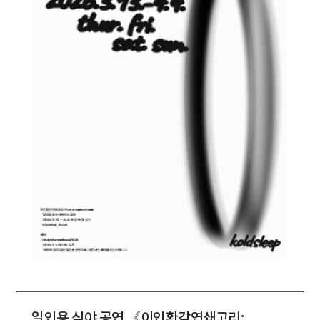
일인용 심야 공연 《이인환각연쇄고리: