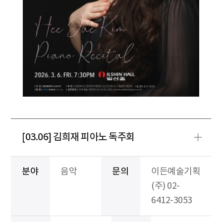
[03.06] 김희재 피아노 독주회
분야
음악
문의
이든예술기획
(주) 02-
6412-3053