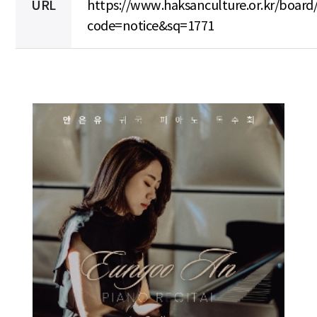
URL
https://www.haksanculture.or.kr/board
code=notice&sq=1771