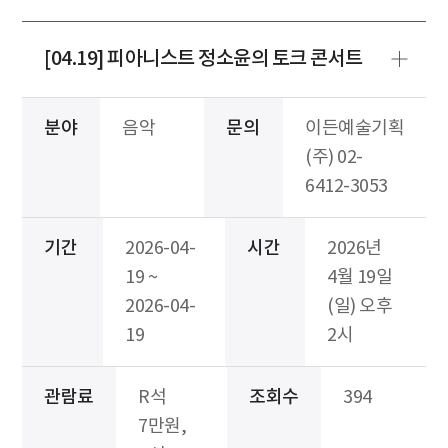
[04.19] 피아니스트 정소윤의 토크 콘서트
분야
음악
문의
이든예술기획
(주) 02-
6412-3053
기간
2026-04-
시간
2026년
19 ~
4월 19일
2026-04-
(일) 오후
19
2시
관람료
R석
조회수
394
7만원,