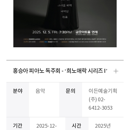
홍승아 피아노 독주회 - ‘희노애락 시리즈 I’
분야
음악
문의
이든예술기획
(주) 02-
6412-3053
기간
2025-12-
시간
2025년