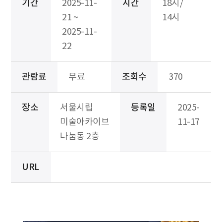
기간
2025-11-
시간
18시/
21 ~
14시
2025-11-
22
관람료
무료
조회수
370
장소
서울시립
등록일
2025-
미술아카이브
11-17
나눔동 2층
URL