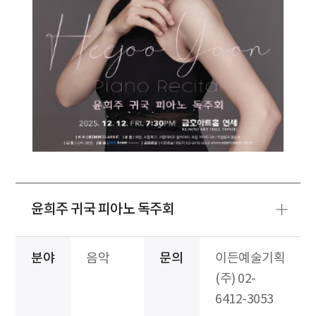
윤희주 귀국 피아노 독주회
분야
음악
문의
이든예술기획
(주) 02-
6412-3053