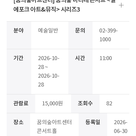
[꿈의숲아트센터] 꿈의숲 마티네 콘서트 <벨
에포크 아트&뮤직> 시리즈3
분야
예술일반
문의
02-399-
1000
기간
2026-10-
시간
11:00
28 ~
2026-10-
28
관람료
15,000원
조회수
82
장소
꿈의숲아트센터
등록일
2026-
콘서트홀
06-30