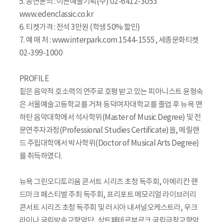
5. 공연문의 : 이든예술기획(주) 02-6412-3053
www.edenclassic.co.kr
6. 티켓가격 : 전석 3만원 (학생 50% 할인)
7. 예 매 처 : www.interpark.com 1544-1555, 세종문화티켓
02-399-1000
PROFILE
짙은 음악적 호소력의 연주로 호평 받고 있는 피아니스트 윤형숙
은 서울예술고등학교를 거쳐 동덕여자대학교를 졸업 후 뉴욕 맨
하탄 음악대학에서 석사학위(Master of Music Degree) 및 전
문연주자과정(Professional Studies Certificate)을, 메릴랜
드 주립대학에서 박사학위(Doctor of Musical Arts Degree)
를 취득하였다.
뉴욕 그린오디토리움 콘서트 시리즈 초청 독주회, 아메리칸 랜
드마크 페스티벌 주최 독주회, 프리포트 메모리얼 라이브러리
콘서트 시리즈 초청 독주회 및 러시아 내셔널오케스트라, 우크
라이나 국립방송교향악단, 상트페테르부르크 국립극장교향악