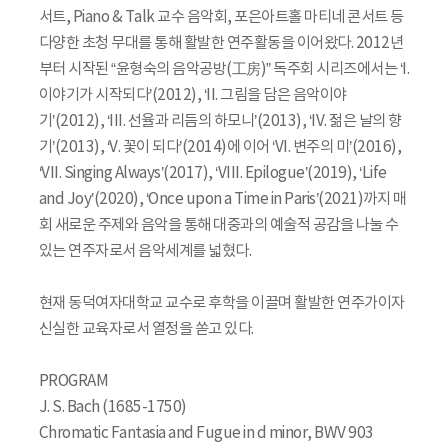
서트, Piano & Talk 교수 음악회, 포은아트홀 마티네 콘서트 등
다양한 초청 무대를 통해 활발한 연주활동을 이어왔다. 2012년
부터 시작된 “윤형숙의 음악공방(工房)” 독주회 시리즈에서는 ‘I.
이야기가 시작되다’(2012), ‘II. 그림을 담은 음악이야
기’(2012), ‘III. 선율과 리듬의 하모니’(2013), ‘IV. 젊은 날의 향
기’(2013), ‘V. 꽃이 되다’(2014)에 이어 ‘VI. 변주의 미’(2016),
‘VII. Singing Always’(2017), ‘VIII. Epilogue’(2019), ‘Life
and Joy’(2020), ‘Once upon a Time in Paris’(2021)까지 매
회 새로운 주제와 음악을 통해 대중과의 예술적 공감을 나눌 수
있는 연주자로서 음악세계를 넓혔다.
현재 동덕여자대학교 교수로 후학을 이끌며 활발한 연주가이자
신실한 교육자로서 열정을 쏟고 있다.
PROGRAM
J. S. Bach (1685-1750)
Chromatic Fantasia and Fugue in d minor, BWV 903