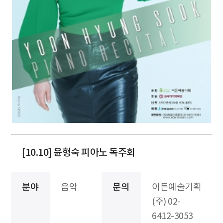
[10.10] 윤형숙 피아노 독주회
분야
음악
문의
이든예술기획
(주) 02-
6412-3053