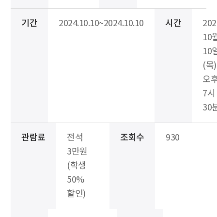
기간
2024.10.10~2024.10.10
시간
20
10
10
(목)
오
7시
30
관람료
전석
조회수
930
3만원
(학생
50%
할인)