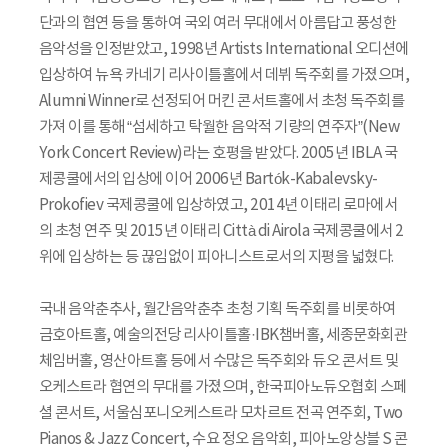
단과의 협연 등을 통하여 국외 여러 무대에서 아름답고 풍성한
음악성을 인정받았고, 1998년 Artists International 오디션에
입상하여 뉴욕 카네기 리사이틀홀에서 데뷔 독주회를 가졌으며,
Alumni Winner로 선정되어 머킨 콘서트홀에서 초청 독주회를
가져 이를 통해 “섬세하고 탁월한 음악적 기량의 연주자”(New
York Concert Review)라는 호평을 받았다. 2005년 IBLA 국
제콩쿨에서의 입상에 이어 2006년 Bartók-Kabalevsky-
Prokofiev 국제콩쿨에 입상하였고, 2014년 이태리 로마에서
의 초청 연주 및 2015년 이태리 Città di Airola 국제콩쿨에서 2
위에 입상하는 등 끊임없이 피아니스트로서의 지평을 넓혔다.
국내 음악춘추사, 월간음악춘추 초청 기획 독주회를 비롯하여
금호아트홀, 예술의전당 리사이틀홀·IBK챔버홀, 세종문화회관
체임버홀, 영산아트홀 등에서 수많은 독주회와 듀오 콘서트 및
오케스트라 협연의 무대를 가졌으며, 한국피아노듀오협회 스페
셜 콘서트, 서울심포니오케스트라 모차르트 전곡 연주회, Two
Pianos & Jazz Concert, 수요 정오 음악회, 피아노앙상블 S 콘