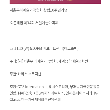
서울우리예술가곡협회 창립10주년기념
K-클래팝 제34회 서울예술가곡제
23.11.12(일) 6:00PM 마포아트센터(아트홀맥)
주최: (사)서울우리예술가곡협회, 세계융합예술문화원
주관: 카리스 프로덕션
후원: GCS International, 유넥스코리아, 부패방지국민운동총
연합, MAP건축그룹, ㈜지지네트웍스, 연세美페이스치과, K-
Classic 한국가곡세계화추진위원회