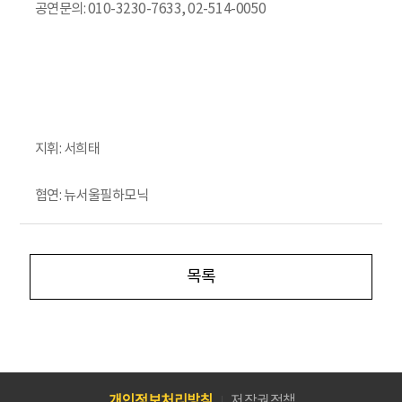
공연문의: 010-3230-7633, 02-514-0050
지휘: 서희태
협연: 뉴서울필하모닉
목록
개인정보처리방침
저작권정책