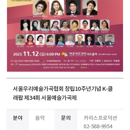
서울우리예술가곡협회 창립10주년기념 K-클
래팝 제34회 서울예술가곡제
분야
음악
문의
카리스프로덕션
02-588-9954