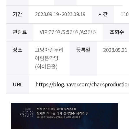
기간
2023.09.19~2023.09.19
시간
11
관람료
VIP:7만원/S:5만원/A:3만원
조회수
장소
고양아람누리
등록일
2023.09.01
아람음악당
(하이든홀)
URL
https://blog.naver.com/charisproducti