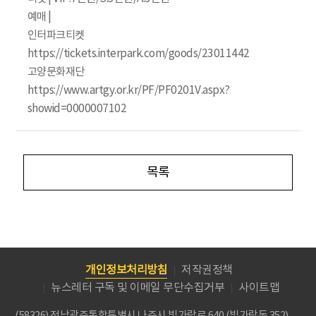
예매 |
인터파크티켓
https://tickets.interpark.com/goods/23011442
고양문화재단
https://www.artgy.or.kr/PF/PF0201V.aspx?
showid=0000007102
목록
개인정보처리방침
저작권정책
뉴스레터 구독 및 이메일 무단수집거부
사이트맵
(58326) 전남광주통합특별시 나주시 빛가람로 640 (빛가람동 352)