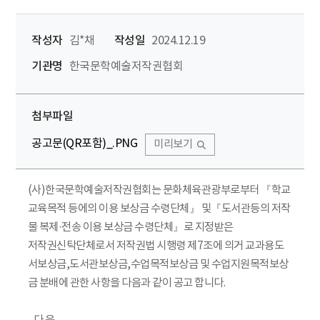
작성자
김*채
작성일
2024.12.19
기관명
한국문학예술저작권협회
첨부파일
공고문(QR포함)_.PNG
미리보기
(사)한국문학예술저작권협회는 문화체육관광부로부터 『학교
교육목적 등에의 이용 보상금 수령단체』 및『도서관등의 저작
물 복제·전송 이용 보상금 수령단체』로 지정받은
저작권신탁단체로서 저작권법 시행령 제7조에 의거 교과용도
서보상금,도서관보상금,수업목적보상금 및 수업지원목적보상
금 분배에 관한 사항을 다음과 같이 공고 합니다.