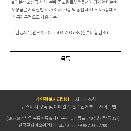
■ 미분배보상금 처리 : 분배 공고일로부터 5년이 경과한 미분배
보상금은 저작권법 제25조 제10항 및 동법 제31조 제6항에 의
거 공익목적으로 사용 가능
5. 담당자 및 연락처 : 02-2608-2037~8 (첨부파일 참조)
목록
개인정보처리방침
저작권정책
뉴스레터 구독 및 이메일 무단수집거부
사이트맵
(58326) 전남광주통합특별시 나주시 빛가람로 640 (빛가람동 352)
한국문화예술위원회
대표전화 061-900-2100, 2200