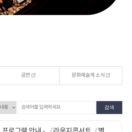
공연
문화예술계 소식
검색
예술가의집 프로그램 안내 - 〈라운지콘서트〈별의 서곡〉 7회차 트럼페터 김태윤〉