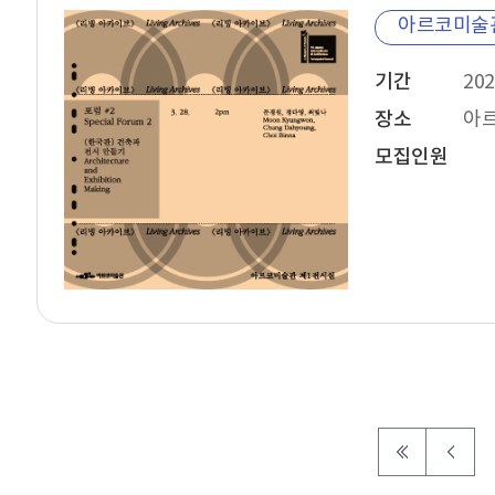
아르코미술
기간
202
장소
아
모집인원