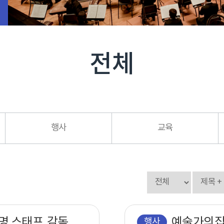
전체
행사
교육
2026 아르코무대예술아카데미 조명 스태프,감독이 꼭 알아야 할 무대전기 실무 종사자과정 조명 초중급
행사