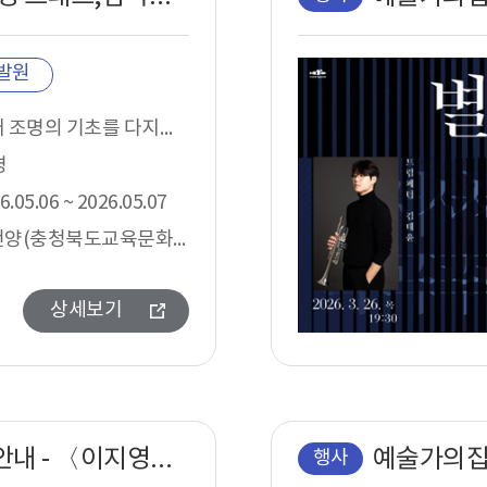
발원
무대 조명의 기초를 다지고 싶은 초중급자 및 관련 전기 실무에 관심 있는 공연계 종사자
명
6.05.06 ~ 2026.05.07
허건양(충청북도교육문화원 조명감독)
상세보기
■ 예술가의집 공동기획 프로그램 안내 - 〈이지영의 음악책방– 5회 Guest Artist : 바이올리니스트 김수연〉
행사