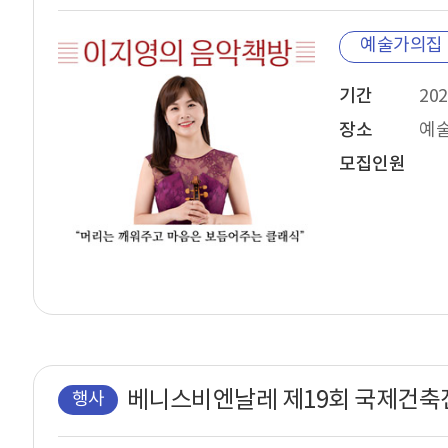
예술가의집
기간
202
장소
예
모집인원
행사