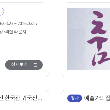
6.03.27 ~ 2026.03.27
술가의집 라운지
상세보기
베니스비엔날레 제19회 국제건축전 한국관 귀국전 《두껍아 두껍아: 집의 시간》 연계 프로그램 – 특별 포럼2
행사