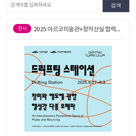
검색
전시
2025 아르코미술관×창작산실 협력전시 《드리프팅 스테이션-찬미와 애도에 관한 행성간 다종 오페라》