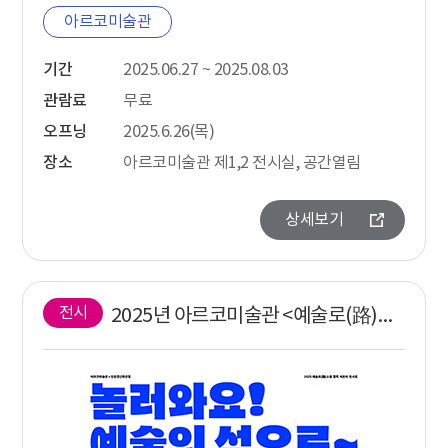
아르코미술관
기간
2025.06.27 ~ 2025.08.03
관람료
무료
오프닝
2025.6.26(목)
장소
아르코미술관 제1,2 전시실, 공간열림
상세보기
전시
2025년 아르코미술관 <예술로(路)소풍> 어린이 작품 전시회《놀러와요! 예술의 섬으로~》