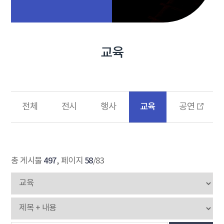
교육
교육
전체
전시
행사
공연
497
58
총 게시물
, 페이지
/83