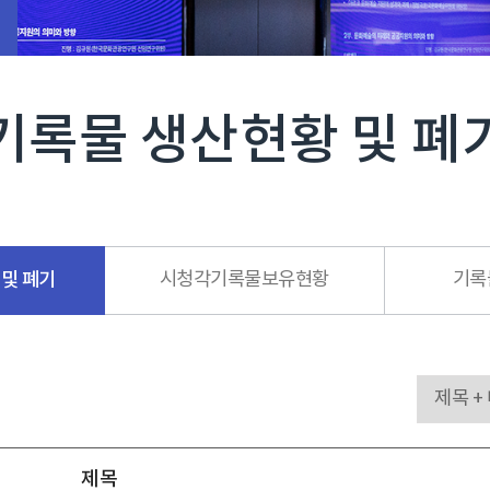
기록물 생산현황 및 폐
및 폐기
시청각기록물보유현황
기록
제목