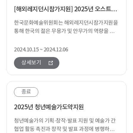
[해외레지던시참가지원] 2025년 오스트리아 댄스웹 레지던시 참가신청
한국문화예술위원회는 해외레지던시참가지원을
통해 한국의 젊은 무용가 및 안무가의 역량을 강
화하고 국제무대에 진출할 수 있도록 댄스웹
(danceWEB) 프로그램 참가를 지원합니다.
2024.10.15 ~ 2024.12.06
상세보기
종료
2025년 청년예술가도약지원
청년예술가의 기획·창작·발표 지원 및 예술가 간
협업 활동 촉진과 창작 및 발표 과정에 병행하여