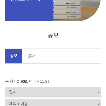
공모
공모
결과
908
11
총 게시물
, 페이지
/91