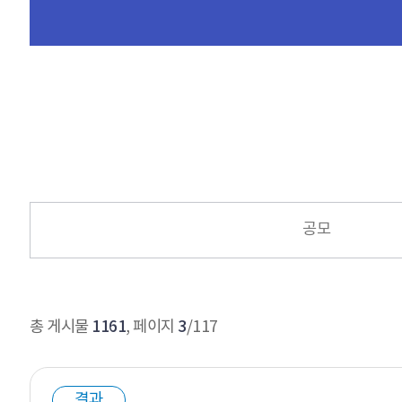
공모
1161
3
총 게시물
, 페이지
/117
결과