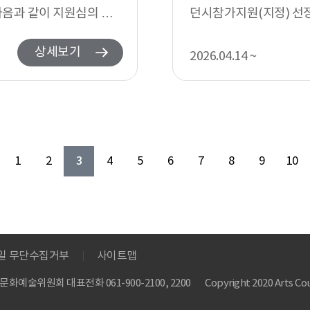
다음과 같이 지원심의 결
던시참가지원(지정) 선정
정제도’에 따라 예비 후...
상세보기
2026.04.14 ~
3
1
2
4
5
6
7
8
9
10
메일 무단수집거부
사이트맵
 한국문화예술위원회
대표전화 061-900-2100, 2200
Copyright 2020 Arts Cou