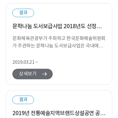
결과
문학나눔 도서보급사업 2018년도 선정도서 보급처 선정 결과 안내
문화체육관광부가 주최하고 한국문화예술위원회
가 주관하는 문학나눔 도서보급사업은 국내에서
발간되는 문학도서를 선정, 보급함으로써 국민의
문학 향유, 체험 기회 확대 및 삶의 질을 제고...
2019.03.21 ~
상세보기
결과
2019년 전통예술지역브랜드상설공연 공모사업 심의 결과 발표