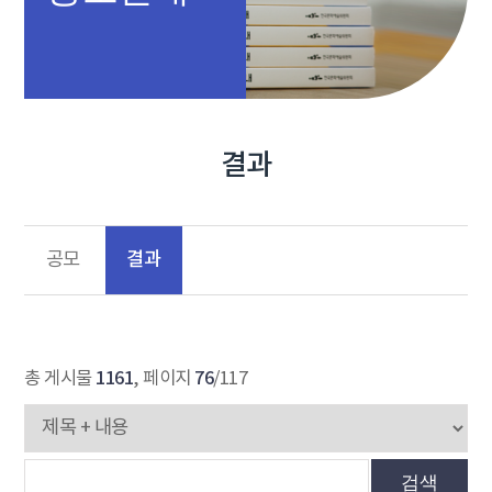
결과
결과
공모
1161
76
총 게시물
, 페이지
/117
검색