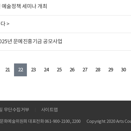
린 예술정책 세미나 개최
다 >
2025년 문예진흥기금 공모사업
22
21
23
24
25
26
27
28
29
30
메일 무단수집거부
사이트맵
 한국문화예술위원회
대표전화 061-900-2100, 2200
Copyright 2020 Arts Cou