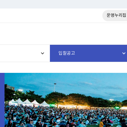
운영누리집
입찰공고