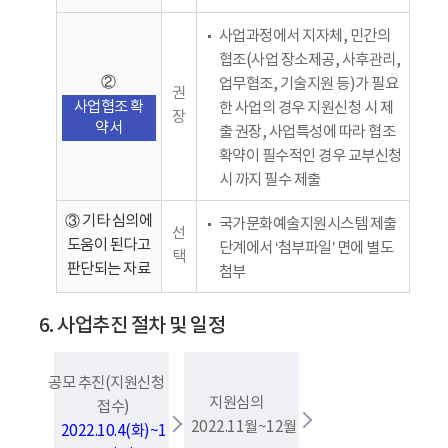
사업과정에서 지자체, 민간의
협조(사업 장소제공, 사후관리,
②
업무협조, 기술지원 등)가 필요
권
사업협조 확
한 사업의 경우 지원신청 시 제
장
약서
출 권장, 사업특성에 따라 협조
확약이 필수적인 경우 교부신청
시 까지 필수 제출
③ 기타 심의에
국가문화예술지원시스템 제출
선
도움이 된다고
단계에서 ‘첨부파일’ 면에 별도
택
판단되는 자료
첨부
6. 사업추진 절차 및 일정
공모 추진(지원신청
지원심의
접수)
2022.11월~12월
2022.10.4(화)~1