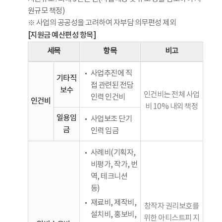
원규모 책정)
※ 사업의 공공성을 고려하여 자부담 의무편성 제외
[지원금 예산편성 항목]
세목
항목
비고
사업추진에 직
기타직
접 관련된 전담
보수
인건비는 전체 사업
인력 인건비
인건비
비 10% 내외 책정
일용임
사업보조 단기
금
인력 임금
사례비(기획자,
비평가, 작가, 번
역, 테크니션
등)
재료비, 제작비,
창작자 권리보호를
설치비, 홍보비,
위한 아티스트피 지