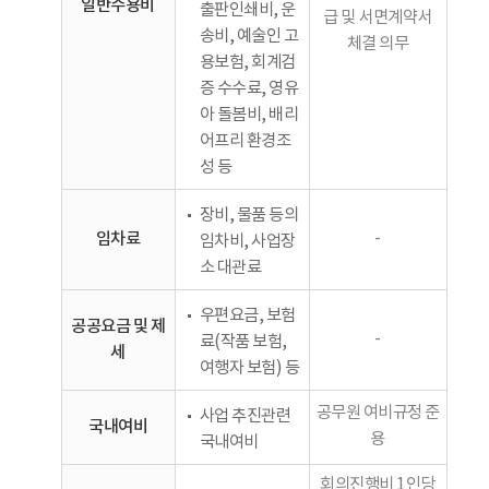
일반수용비
출판인쇄비, 운
급 및 서면계약서
송비, 예술인 고
체결 의무
용보험, 회계검
증 수수료, 영유
아 돌봄비, 배리
어프리 환경조
성 등
장비, 물품 등의
임차료
-
임차비, 사업장
소 대관료
우편요금, 보험
공공요금 및 제
-
료(작품 보험,
세
여행자 보험) 등
공무원 여비규정 준
사업 추진관련
국내여비
용
국내여비
회의진행비 1인당