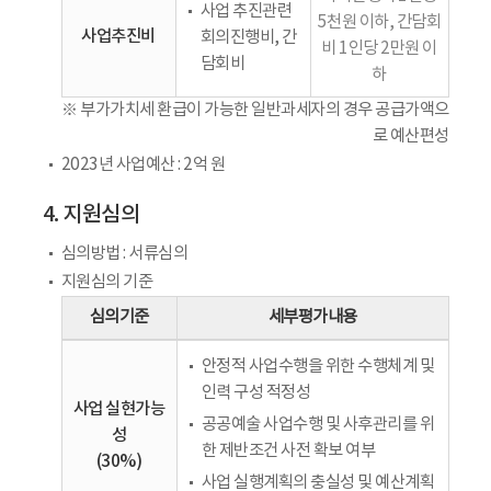
사업 추진관련
5천원 이하, 간담회
사업추진비
회의진행비, 간
비 1인당 2만원 이
담회비
하
※ 부가가치세 환급이 가능한 일반과세자의 경우 공급가액으
로 예산편성
2023년 사업예산 : 2억 원
4. 지원심의
심의방법 : 서류심의
지원심의 기준
심의기준
세부평가내용
안정적 사업수행을 위한 수행체계 및
인력 구성 적정성
사업 실현가능
공공예술 사업수행 및 사후관리를 위
성
한 제반조건 사전 확보 여부
(30%)
사업 실행계획의 충실성 및 예산계획