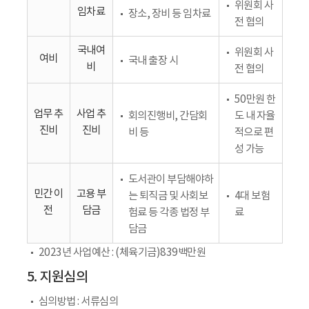
위원회 사
임차료
장소, 장비 등 임차료
전 협의
국내여
위원회 사
여비
국내 출장 시
비
전 협의
50만원 한
업무 추
사업 추
회의진행비, 간담회
도 내 자율
진비
진비
비 등
적으로 편
성 가능
도서관이 부담해야하
민간 이
고용 부
는 퇴직금 및 사회보
4대 보험
전
담금
험료 등 각종 법정 부
료
담금
2023년 사업예산 : (체육기금)839백만원
5. 지원심의
심의방법 : 서류심의