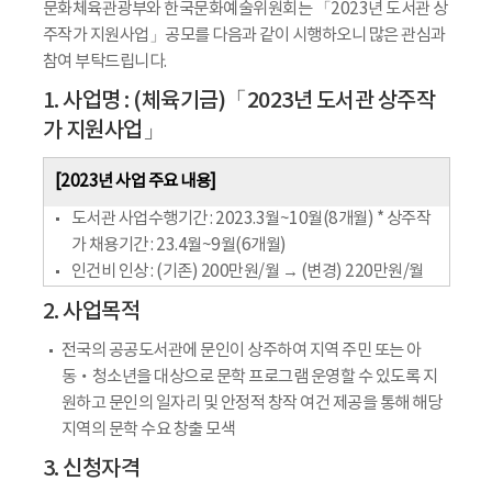
문화체육관광부와 한국문화예술위원회는 「2023년 도서관 상
주작가 지원사업」공모를 다음과 같이 시행하오니 많은 관심과
참여 부탁드립니다.
1. 사업명 : (체육기금)「2023년 도서관 상주작
가 지원사업」
[2023년 사업 주요 내용]
도서관 사업수행기간 : 2023.3월~10월(8개월) * 상주작
가 채용기간 : 23.4월~9월(6개월)
인건비 인상 : (기존) 200만원/월 → (변경) 220만원/월
2. 사업목적
전국의 공공도서관에 문인이 상주하여 지역 주민 또는 아
동‧청소년을 대상으로 문학 프로그램 운영할 수 있도록 지
원하고 문인의 일자리 및 안정적 창작 여건 제공을 통해 해당
지역의 문학 수요 창출 모색
3. 신청자격