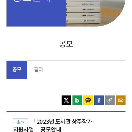
공모
공모
결과
「2023년 도서관 상주작가
종료
지원사업」 공모안내