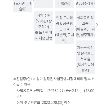
(도서관→예
(예술위)
관, 상주작가)
술위)
사업 수행
현장 모니터
성과공유 워
(도서관+상
링 & 정산 방
크숍
주작가)
문 교육
(예술위, 도서
※ 도서관 자
(예술위, 도서
관, 상주작가)
체 채용 진행
관)
지원금 정산
및 실적보고
서 제출
(도서관→예
술위)
추진일정(안) ※ 상기 일정은 사업진행 사정에 따라 일부 조
정될 수 있음
사업공고 및 신청접수 : 2023.1.27.(금)~2.15.(수) 18:00
까지
심의 및 결과발표 : 2023.2.28.(화) 예정