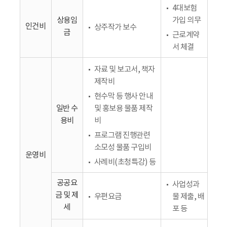
4대보험
상용임
가입 의무
인건비
상주작가 보수
금
근로계약
서 체결
자료 및 보고서, 책자
제작비
현수막 등 행사 안내
일반 수
및 홍보용 물품 제작
용비
비
프로그램 진행관련
소모성 물품 구입비
운영비
사례비(초청특강) 등
공공요
사업성과
금 및 제
우편요금
물 제출, 배
세
포 등