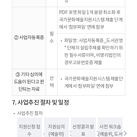
명
PDF 포맷 파일 1개 용량 최소화 후
국가문화예술지원시스템 제출 단계
에서 ‘첨부파일’ 면에 첨부
필
② 사업자등록증
파일명 : 사업자등록증_도서관명
수
* 단체의 설립주체를 확인하기 위
한 필수서류이며, 비영리법인의
경우고유번호증 제출
③ 기타 심의에
선
국가문화예술지원시스템 제출단
도움이 된다고 판
택
계에서 ‘첨부파일’ 면에 첨부
단되는 자료
7. 사업추진 절차 및 일정
사업추진 절차
지원신청 접
지원심의
선정결과 발
사전 워크숍
수
(예술위)
표
(예술위, 도서