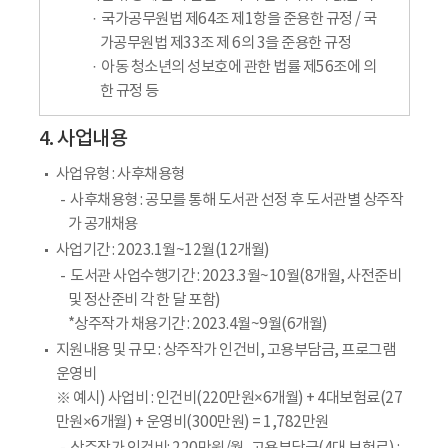
국가공무원법 제64조 제1항을 준용한 규정 / 국
가공무원법 제33조 제 6의 3을 준용한 규정
아동 청소년의 성보호에 관한 법률 제56조에 의
한 규정 등
4. 사업내용
사업유형 : 사후채용형
사후채용형 : 공모를 통해 도서관 선정 후 도서관별 상주작
가 공개채용
사업기간 : 2023.1월~12월(12개월)
도서관 사업수행기간 : 2023.3월~10월(8개월, 사전준비
및 정산준비 각 한 달 포함)
*상주작가 채용기간 : 2023.4월~9월(6개월)
지원내용 및 규모 : 상주작가 인건비, 고용부담금, 프로그램
운영비
※ 예시) 사업비 : 인건비(220만원×6개월) + 4대보험료(27
만원×6개월) + 운영비(300만원) = 1,782만원