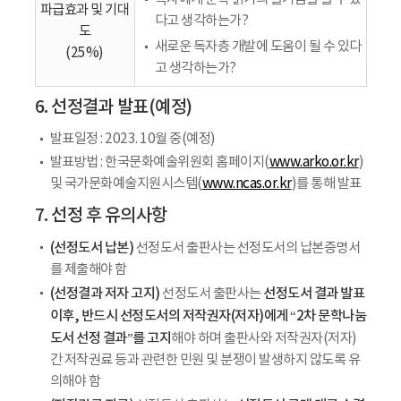
파급효과 및 기대
다고 생각하는가?
도
새로운 독자층 개발에 도움이 될 수 있다
(25%)
고 생각하는가?
6. 선정결과 발표(예정)
발표일정 : 2023. 10월 중(예정)
발표방법 : 한국문화예술위원회 홈페이지(
www.arko.or.kr
)
및 국가문화예술지원시스템(
www.ncas.or.kr
)를 통해 발표
7. 선정 후 유의사항
(선정도서 납본)
선정도서 출판사는 선정도서의 납본증명서
를 제출해야 함
(선정결과 저자 고지)
선정도서 결과 발표
선정도서 출판사는
이후,
반드시 선정도서의 저작권자(저자)에게 “2차 문학나눔
도서 선정 결과”를 고지
해야 하며 출판사와 저작권자(저자)
간 저작권료 등과 관련한 민원 및 분쟁이 발생하지 않도록 유
의해야 함