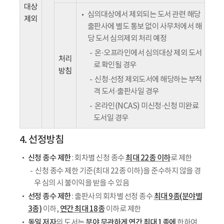
대상
심의대상에서 제외되는 도서 관련 해당
제외
출판사에 별도 통보 없이 사무처에서 해
당 도서 심의제외 처리 예정
온·오프라인에서 심의대상 제외 도서
처리
로 확인될 경우
방침
신청·선정 제외도서에 해당하는 부적
격 도서·출판사일 경우
온라인(NCAS) 미신청·신청 미완료
도서일 경우
4. 선정방침
신청 종수 제한
최대 22종 이하
: 회차별 신청 종수
로 제한
신청 종수 제한 기준(최대 22종 이하)을 준수하지 않을 경
우 심의 시 불이익을 받을 수 있음
선정 종수 제한
최대 9종(분야별
: 출판사의 회차별 선정 종수
3종)
연간 최대 18종
이하,
이하로 제한
동일 저자
분야 무관하게 연간 최대 1종
에
의 도서는
한하여