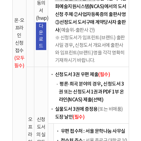
동의
화예술지원시스템(NCAS)에서의 도서
서
신청 주체
②사업자등록증의 출판사명
(hwp)
온·오
③선정도서 도서구매 계약당사자 출판
다
프라
사
(예술위-출판사 간)
운
인
※ 신청도서가 임프린트(브랜드) 출판
로
신청
사일 경우, 신청도서 개요서에 출판사
드
접수
와 임프린트(브랜드)명을 각각 명확히
(모두
기재하시기 바랍니다.
필수)
신청도서 3권 우편 제출
(필수)
평론·희곡 분야의 경우, 신청도서 3
권 또는 신청도서 1권과 PDF 1부 온
라인(NCAS) 제출(선택)
실물도서 3권에 증정용
(또는 비매품)
도장 날인
(필수)
오
신청
프
도서
우편 접수처 : 서울 문학나눔 사무실
라
의 실
접수처 주소 :
서울 종로구 대학로 10