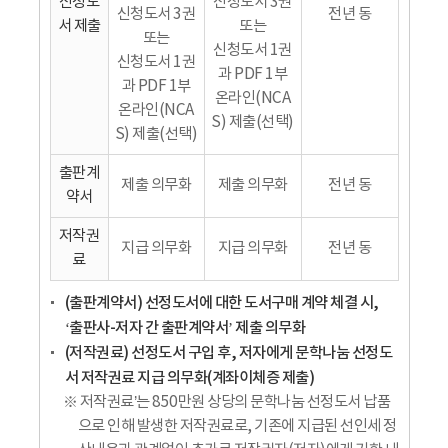
신청도
신청도서 3권
신청도서 3권
전년 동
서 제출
또는
또는
신청도서 1권
신청도서 1권
과 PDF 1부
과 PDF 1부
온라인(NCA
온라인(NCA
S) 제출(선택)
S) 제출(선택)
출판계
제출 의무화
제출 의무화
전년 동
약서
저작권
지급 의무화
지급 의무화
전년 동
료
(출판계약서) 선정도서에 대한 도서구매 계약 체결 시,
‘출판사-저자 간 출판계약서’ 제출 의무화
(저작권료) 선정도서 구입 후, 저자에게 문학나눔 선정도
서 저작권료 지급 의무화(계좌이체증 제출)
※ 저작권료’는 850만원 상당의 문학나눔 선정도서 납품
으로 인해 발생한 저작권료로, 기존에 지급된 선인세 정