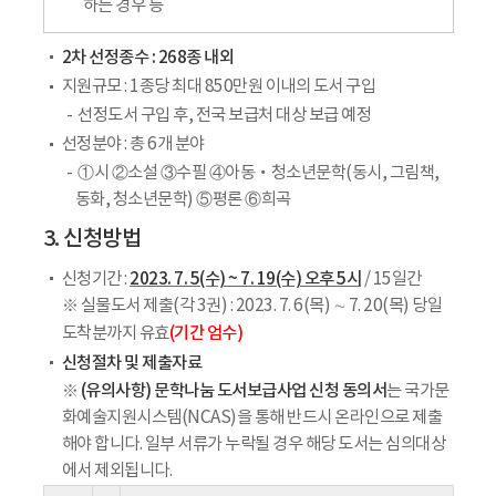
하는 경우 등
2차 선정종수 :
268종 내외
지원규모 : 1종당 최대 850만원 이내의 도서 구입
선정도서 구입 후, 전국 보급처 대상 보급 예정
선정분야 : 총 6개 분야
①시 ②소설 ③수필 ④아동‧청소년문학(동시, 그림책,
동화, 청소년문학) ⑤평론 ⑥희곡
3. 신청방법
2023. 7. 5(수) ~ 7. 19(수) 오후 5시
신청기간 :
/ 15일간
※ 실물도서 제출(각 3권) : 2023. 7. 6(목) ∼ 7. 20(목) 당일
(기간 엄수)
도착분까지 유효
신청절차 및 제출자료
(유의사항) 문학나눔 도서보급사업 신청 동의서
※
는 국가문
화예술지원시스템(NCAS)을 통해 반드시 온라인으로 제출
해야 합니다. 일부 서류가 누락될 경우 해당 도서는 심의대상
에서 제외됩니다.