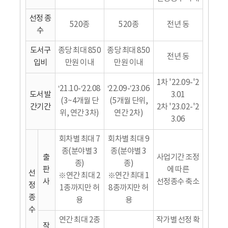
선정 종
520종
520종
전년 동
수
도서구
종당 최대 850
종당 최대 850
전년 동
입비
만원 이내
만원 이내
1차 '22.09-'2
‘21.10-‘22.08
‘22.09-’23.06
도서 발
3.01
(3~4개월 단
(5개월 단위,
간기간
2차 '23.02-'2
위, 연간 3차)
연간 2차)
3.06
회차별 최대 7
회차별 최대 9
종(분야별 3
종(분야별 3
출
사업기간 조정
종)
종)
판
에 따른
선
※연간 최대 2
※연간 최대 1
사
선정종수 축소
정
1종까지만 허
8종까지만 허
종
용
용
수
연간 최대 2종
작가별 선정 확
작