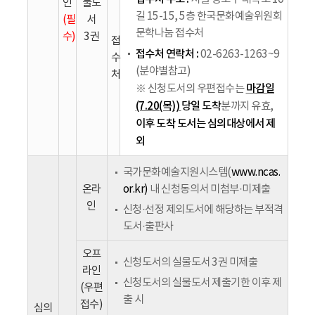
인
물도
길 15-15, 5층 한국문화예술위원회
(필
서
문학나눔 접수처
수)
3권
접
접수처 연락처 :
02-6263-1263~9
수
(분야별참고)
처
마감일
※ 신청도서의 우편접수는
(7.20(목))
당일 도착
분까지 유효,
이후 도착 도서는 심의대상에서 제
외
국가문화예술지원시스템(
www.ncas.
온라
or.kr)
내 신청동의서 미첨부·미제출
인
신청·선정 제외도서에 해당하는 부적격
도서·출판사
오프
신청도서의 실물도서 3권 미제출
라인
신청도서의 실물도서 제출기한 이후 제
(우편
출 시
접수)
심의