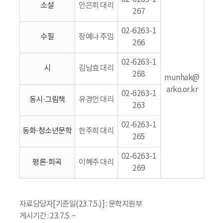
소설
안은희 대리
267
02-6263-1
수필
장예나 주임
266
02-6263-1
시
김남효 대리
268
munhak@
arko.or.kr
02-6263-1
동시·그림책
유경언 대리
263
02-6263-1
동화·청소년문학
한주희 대리
265
02-6263-1
평론·희곡
이혜주 대리
269
자료담당자[기준일(23.7.5.)] : 문학지원부
게시기간 : 23.7.5. ~