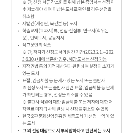
※ 단, 신청 서류 간소화를 위해 납본 증명서는 선정 이
후 제출해야 하며 미납본 도서로 확인될 경우 선정을
취소함
재발간(개정판, 복간본 등) 도서
학습교재(교과서)류, 선집·전집류, 연구서(학위논
문), 번역도서, 공동저서
작고문인의 작품
※ 단, 저자가 신청도서의 발간 기간
(2023.2.1.∼202
3.6.30.) 내에 생존한 경우, 해당 도서는 신청 가능
저작권법 등의 지적재산권과 관련하여 분쟁의 소지가
있는 도서
표절, 임금체불 등 문제가 있는 도서 또는 출판사
※ 선정도서 또는 출판사 관련 표절, 임금체불 등 문제
가 확인되는 경우, 선정을 취소할 수 있음
※ 출판사 직원에 대한 임금체불 또는 저자에 대한 저
작권료 미지급 사례 발생 시 선정을 취소할 수 있음
한국출판문화산업진흥원 세종도서 기 선정 내역이 있
는 도서
그 외 선정대상으로서 부적합하다고 판단되는 도서