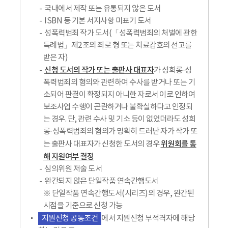
국내에서 제작 또는 유통되지 않은 도서
ISBN 등 기본 서지사항 미표기 도서
성폭력범죄 작가 도서(「성폭력범죄의 처벌에 관한
특례법」제2조의 죄로 형 또는 치료감호의 선고를
받은 자)
신청 도서의 작가 또는 출판사 대표자
가 성희롱·성
폭력범죄의 혐의와 관련하여 수사를 받거나 또는 기
소되어 판결이 확정되지 아니한 자로서 이로 인하여
보조사업 수행이 곤란하거나 불확실하다고 인정되
는 경우. 단, 관련 수사 및 기소 등이 없었더라도 성희
롱·성폭력범죄의 혐의가 명확히 드러난 자가 작가 또
위원회를 통
는 출판사 대표자가 신청한 도서의 경우
해 지원여부 결정
심의위원 저술 도서
완간되지 않은 단일작품 연속간행도서
※ 단일작품 연속간행도서(시리즈)의 경우, 완간된
시점을 기준으로 신청 가능
지원신청 공통조건
에서 지원신청 부적격자에 해당