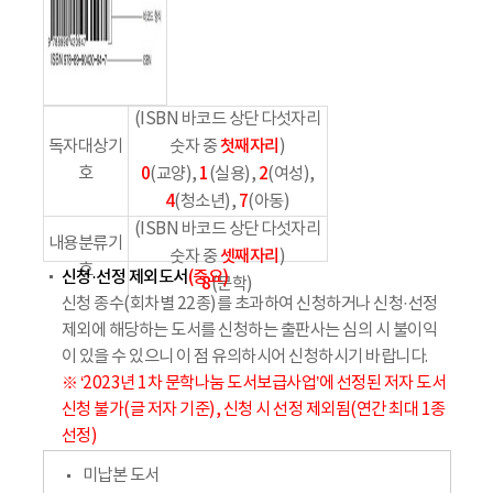
(ISBN 바코드 상단 다섯자리
첫째자리
독자대상기
숫자 중
)
호
0
1
2
(교양),
(실용),
(여성),
4
7
(청소년),
(아동)
(ISBN 바코드 상단 다섯자리
내용분류기
셋째자리
숫자 중
)
호
신청·선정 제외도서
(중요)
8
(문학)
신청 종수(회차별 22종)를 초과하여 신청하거나 신청·선정
제외에 해당하는 도서를 신청하는 출판사는 심의 시 불이익
이 있을 수 있으니 이 점 유의하시어 신청하시기 바랍니다.
※ ‘2023년 1차 문학나눔 도서보급사업’에 선정된 저자 도서
신청 불가(글 저자 기준), 신청 시 선정 제외됨(연간 최대 1종
선정)
미납본 도서