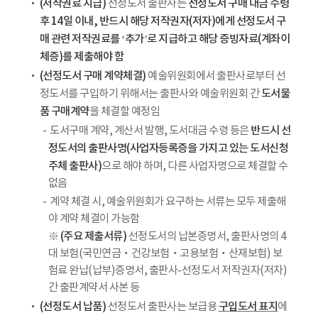
(저작권료 지급)
선정도서 구매 대금 수령
선정도서 출판사는
후 14일 이내, 반드시 해당 저작권자(저자)에게 선정도서 구
매 관련 저작권료를 ‘추가’로 지급하고 해당 증빙자료(계좌이
체증)를 제출해야 함
(선정도서 구매 계약체결)
예술위원회에서 출판사로부터 선
도서물
정도서를 구입하기 위해서는 출판사와 예술위원회 간
품 구매계약
을 체결할 예정임
반드시 선
도서구매 계약, 계산서 발행, 도서대금 수령 등은
정도서의 출판사명(사업자등록증을 가지고 있는 도서신청
주체 출판사)
으로 해야 하며, 다른 사업자명으로 체결할 수
없음
계약 체결 시, 예술위원회가 요구하는 서류는 모두 제출해
야 계약 체결이 가능함
(주요 제출서류)
※
선정도서의 납본증명서, 출판사명의 4
대 보험(국민연금‧건강보험‧고용보험‧산재보험) 보
험료 완납(납부)증명서, 출판사-선정도서 저작권자(저자)
간 출판계약서 사본 등
(선정도서 납품)
구입도서 표지
선정도서 출판사는 보급용
에