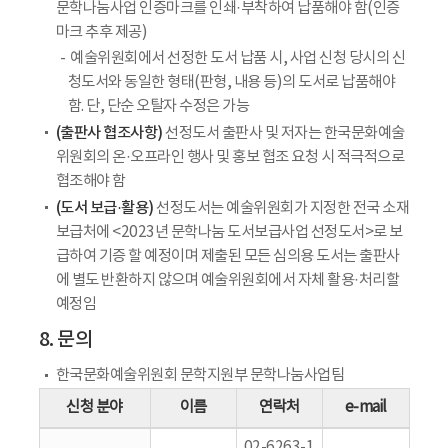
문학나눔사업 인증마크를 인쇄·부착하여 납품해야 함(인증
마크 추후 제공)
예술위원회에서 선정한 도서 납품 시, 사업 신청 당시의 신
청도서와 동일한 형태(판형, 내용 등)의 도서로 납품해야
함. 단, 단순 오탈자 수정은 가능
(출판사 협조사항)
선정도서 출판사 및 저자는 한국문화예술
위원회의 온·오프라인 행사 및 홍보 협조 요청 시 적극적으로
협조해야 함
(도서 보급·활용)
선정도서는 예술위원회가 지정한 전국 소재
보급처에 <2023년 문학나눔 도서보급사업 선정도서>로 보
급하여 기증 할 예정이며 제출된 모든 심의용 도서는 출판사
에 별도 반환하지 않으며 예술위원회에서 자체 활용·처리할
예정임
8. 문의
한국문화예술위원회 문학지원부 문학나눔사업팀
신청 분야
이름
연락처
e-mail
02-6263-1