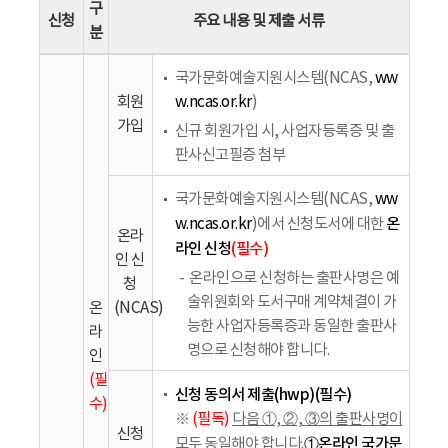
구
신청
주요 내용 및 제출 서류
분
국가문화예술지원시스템(NCAS,
ww
회원
w.ncas.or.kr
)
가입
신규 회원가입 시, 사업자등록증 및 출
판사신고필증 첨부
국가문화예술지원시스템(NCAS,
ww
온
w.ncas.or.kr
)에서 신청도서에 대한
온라
라인 신청
(필수)
인 신
온라인으로 신청하는 출판사명은 예
청
술위원회와 도서구매 계약체결이 가
온
(NCAS)
능한 사업자등록증과 동일한 출판사
라
명으로 신청해야 합니다.
인
(필
신청 동의서 제출(hwp)(필수)
수)
※
(필독)
다음 ①, ②, ③의 출판사명이
신청
①온라인 국가문
모두 동일해야 합니다.