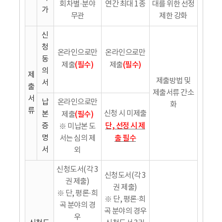
회차별·분야
연간 최대 1종
대를 위한 선정
가
무관
제한 강화
신
청
온라인으로만
온라인으로만
동
(필수)
(필수)
제출
제출
의
제
제출방법 및
서
출
제출서류 간소
서
납
온라인으로만
화
류
신청 시 미제출
본
(필수)
제출
단, 선정 시 제
증
※ 미납본 도
명
출 필수
서는 심의 제
서
외
신청도서(각 3
신청도서(각 3
권 제출)
권 제출)
※ 단, 평론·희
※ 단, 평론·희
곡 분야의 경
곡 분야의 경우
우