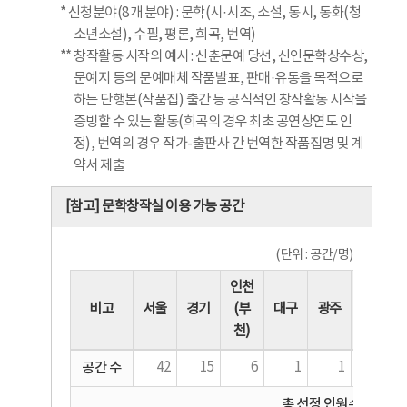
* 신청분야(8개 분야) : 문학(시·시조, 소설, 동시, 동화(청
소년소설), 수필, 평론, 희곡, 번역)
** 창작활동 시작의 예시 : 신춘문예 당선, 신인문학상수상,
문예지 등의 문예매체 작품발표, 판매·유통을 목적으로
하는 단행본(작품집) 출간 등 공식적인 창작활동 시작을
증빙할 수 있는 활동(희곡의 경우 최초 공연상연도 인
정), 번역의 경우 작가-출판사 간 번역한 작품집명 및 계
약서 제출
[참고] 문학창작실 이용 가능 공간
(단위 : 공간/명)
인천
비고
서울
경기
(부
대구
광주
대전
천)
공간 수
42
15
6
1
1
1
총 선정 인원수