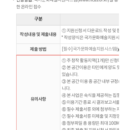
신청방법
: 국가문화예술지원시스템(www.ncas.or.kr)을 통
한 온라인 접수
구분
① 지원신청서 다운로드 작성 및 첨부(
작성내용 및 제출내용
* 작성양식은 국가문화예술지원시스템 
제출 방법
[필수]국가문화예술지원시스템(
www.nc
① 주 창작 활동지역(1개)만 신청이 가
② 본 공간이용은 타인에게 양도 및 공동
있습니다.
③ 본 공간 이용 중 공간 내부 규정(이용
니다.
④ 본 사업은 숙식을 제공하는 집필공간
유의사항
⑤ 이용기간 종료 시 결과보고서를 1개월
⑥ 필수 제출서류 외에 첨부하는 자료는 
⑦ 필수 제출서류 미제출 및 지정양식 미
⑧ 첨부파일 총 용량은 최대 100MB까