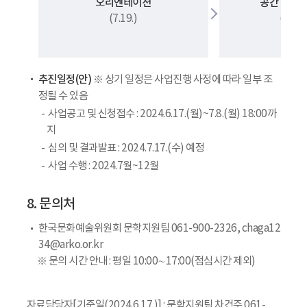
오리엔테이션
공간 이용 
(7.19.)
(7월~
추진일정(안)
※ 상기 일정은 사업진행 사정에 따라 일부 조
정될 수 있음
사업공고 및 신청접수 : 2024.6.17.(월)~7.8.(월) 18:00까
지
심의 및 결과발표 : 2024.7.17.(수) 예정
사업 수행 : 2024.7월~12월
8. 문의처
한국문화예술위원회 문학지원팀 061-900-2326, chaga12
34@arko.or.kr
※ 문의 시간 안내 : 평일 10:00∼17:00(점심시간 제외)
자료담당자[기준일(2024.6.17.)] : 문학지원팀 차건주 061-