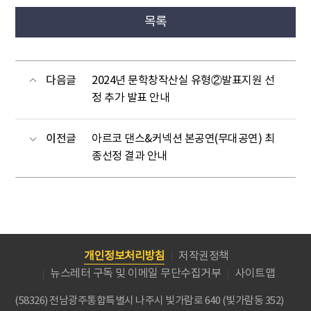
목록
다음글
2024년 문학창작산실 유형②발표지원 선
정 추가 발표 안내
이전글
아르코 댄스&커넥션 본공연(무대공연) 최
종선정 결과 안내
개인정보처리방침
저작권정책
뉴스레터 구독 및 이메일 무단수집거부
사이트맵
(58326) 전남광주통합특별시 나주시 빛가람로 640 (빛가람동 352)