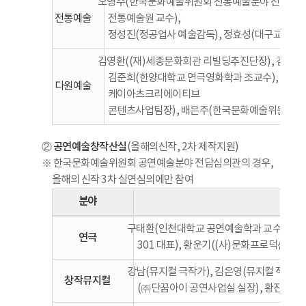
오영주(한국문화예술위원회 전통예술분야 전담심의관
전통예술
전통예술원 교수),
정성진(정공업사 예술감독), 정효성(대구교육대
김영환((재)세종문화회관 리빌딩추진단장), 김윤희
김준희(한양대학교 연극영화학과 조교수), 김진
다원예술
케이아츠크리에이티브
콘텐츠사업팀장), 배은주(한국문화예술위원회 문
공연예술창작산실
②
(올해의신작, 2차 제작지원)
※ 한국문화예술위원회 공연예술분야 전담심의관의 경우,
올해의 신작 3차 실연심의에만 참여
분야
구태환(인천대학교 공연예술학과 교수), 김은
연극
301 대표), 황운기((사)문화프로덕션
강남(뮤지컬 극작가), 김은영(뮤지컬 작곡가)
창작뮤지컬
(㈜단꿈아이 공연사업실 실장), 황진수