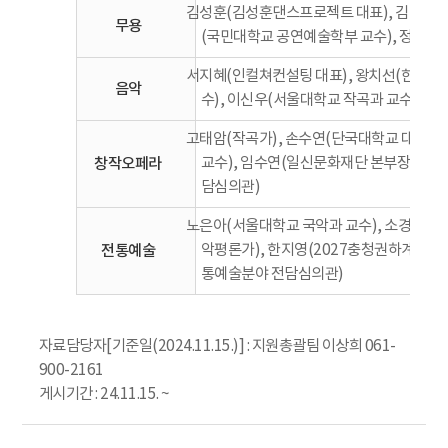
김성훈(김성훈댄스프로젝트 대표), 김예림(
무용
(국민대학교 공연예술학부 교수), 정혜진
서지혜(인컬쳐컨설팅 대표), 왕치선(한국문
음악
수), 이신우(서울대학교 작곡과 교수), 
고태암(작곡가), 손수연(단국대학교 대학원 
창작오페라
교수), 임수연(일신문화재단 본부장), 
담심의관)
노은아(서울대학교 국악과 교수), 소경진(연희
전통예술
악평론가), 한지영(2027충청권하계유
통예술분야 전담심의관)
자료담당자[기준일(2024.11.15.)] : 지원총괄팀 이상희 061-
900-2161
게시기간 : 24.11.15. ~