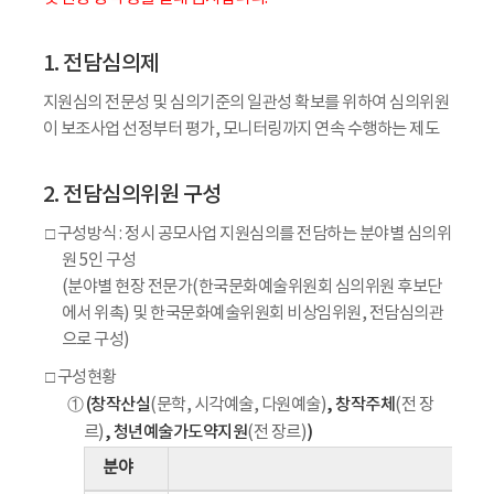
1. 전담심의제
지원심의 전문성 및 심의기준의 일관성 확보를 위하여 심의위원
이 보조사업 선정부터 평가, 모니터링까지 연속 수행하는 제도
2. 전담심의위원 구성
□ 구성방식 : 정시 공모사업 지원심의를 전담하는 분야별 심의위
원 5인 구성
(분야별 현장 전문가(한국문화예술위원회 심의위원 후보단
에서 위촉) 및 한국문화예술위원회 비상임위원, 전담심의관
으로 구성)
□ 구성현황
(창작산실
, 창작주체
①
(문학, 시각예술, 다원예술)
(전 장
, 청년예술가도약지원
)
르)
(전 장르)
분야
전