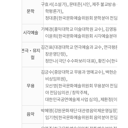
구효서(소설가), 문태준(시인, 제주 불교방송 총괄
문학
학평론가),
정대훈(한국문화예술위원회 문학분야 전담심의관
기혜경(홍익대학교 미술대학원 교수), 김영동(미술평
시각예술
이윤희(한국문화예술위원회 시각예술분야 전담심의
김건표(대경대학교 연극예술과 교수, 연극평론가), 
연극‧뮤지
장운영단장),
컬
정안나(극단 수수파보리 대표), 황진수(한국문
김긍수(중앙대학교 무용과 명예교수), 백현순(한
비상임위원),
무용
오선명(한국문화예술위원회 무용분야 전담심의관 
야 전담심의관 / 창작주체,
대한민국공연예술제 사업 심의), 제환정(이화여자
박혜영(강원문화재단 대관령음악제운영실장), 신호경
음악
임기현(한국문화예술위원회 음악분야 전담심의관)