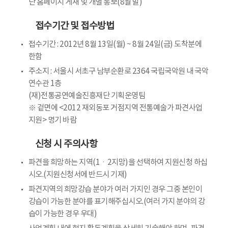
단 홈페이지 게재 및 개별 통보(8월 말)
접수기간 및 접수방법
접수기간 : 2012년 8월 13일(월) ~ 8월 24일(금) 도착분에
한함
주소지 : 서울시 서초구 남부순환로 2364 국립국악원 내 국악
연수관 1층
(재)전통공연예술진흥재단 기획운영팀
※ 겉면에 <2012 재외동포 거점지역 전통예술가 파견사업
지원> 명기 바람
신청 시 주의사항
파견을 희망하는 지역(1ㆍ2지망)을 선택하여 지원신청 하십
시오.(지원신청서에 반드시 기재)
파견지역의 희망강습 분야가 여러 가지인 경우 그중 본인이
강습이 가능한 분야를 표기해주십시오.(여러 가지 분야의 강
습이 가능한 경우 우대)