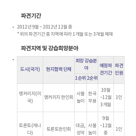
파견기간
2012년 9월 ~ 2012년 12월 중
* 위의 파견기간 중 지역에 따라 1개월 또는 3개월 체재
파견지역 및 강습희망분야
희망 강습분
예정파
파견
야
도시(국가)
현지협력 단체
견기간
인원
1순위
2순위
10월
앵커리지(미
사물
한국
앵커리지 한인회
~12월
1인
국)
놀이
무용
3개월
9월
토론토(캐나
대금,
사물
~12월
토론토한인회
1인
다)
성악
놀이
중