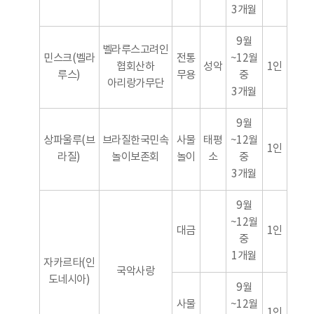
3개월
9월
벨라루스고려인
민스크(벨라
전통
~12월
협회산하
성악
1인
루스)
무용
중
아리랑가무단
3개월
9월
상파울루(브
브라질한국민속
사물
태평
~12월
1인
라질)
놀이보존회
놀이
소
중
3개월
9월
~12월
대금
1인
중
1개월
자카르타(인
국악사랑
도네시아)
9월
사물
~12월
1인