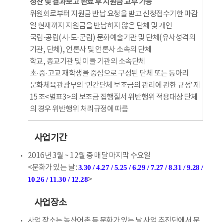
정산 및 결과보고 완료 후 지원금 교부 가능
위원회로부터 지원금 반납 요청을 받고 신청접수기한 마감
일 현재까지 지원금을 반납하지 않은 단체 및 개인
국립·공립(시·도·군립) 문화예술기관 및 단체(유사성격의
기관, 단체), 언론사 및 언론사 소속의 단체
학교, 종교기관 및 이들 기관의 소속단체
초·중·고교 재학생을 중심으로 구성된 단체 또는 동아리
문화체육관광부의 ‘민간단체 보조금의 관리에 관한 규정’ 제
15조<별표3>의 보조금 집행질서 위반행위 적용대상 단체
의 경우 위반행위 처리규정에 따름
사업기간
2016년 3월 ~ 12월 중 매달 마지막 수요일
3.30 / 4.27 / 5.25 / 6.29 / 7.27 / 8.31 / 9.28 /
<문화가 있는 날 :
10.26 / 11.30 / 12.28
>
사업장소
사업 장소는 농산어촌 등 문화가 있는 날 사업 추진단에서 문