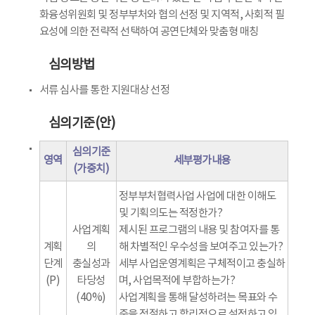
화융성위원회 및 정부부처와 협의 선정 및 지역적, 사회적 필
요성에 의한 전략적 선택하여 공연단체와 맞춤형 매칭
심의방법
서류 심사를 통한 지원대상 선정
심의기준(안)
심의기준
영역
세부평가내용
(가중치)
정부부처협력사업 사업에 대한 이해도
및 기획의도는 적정한가?
사업계획
제시된 프로그램의 내용 및 참여자를 통
계획
의
해 차별적인 우수성을 보여주고 있는가?
단계
충실성과
세부 사업운영계획은 구체적이고 충실하
(P)
타당성
며, 사업목적에 부합하는가?
(40%)
사업계획을 통해 달성하려는 목표와 수
준을 적절하고 합리적으로 설정하고 있