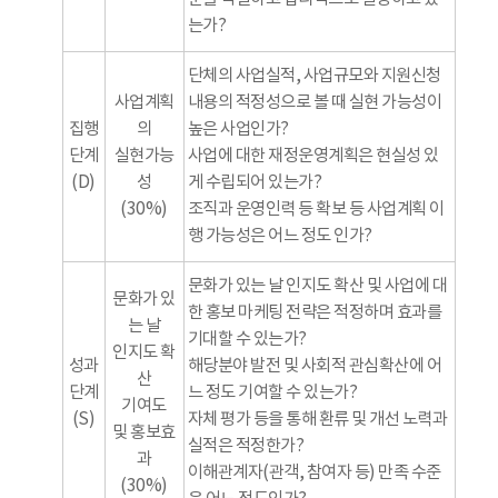
는가?
단체의 사업실적, 사업규모와 지원신청
사업계획
내용의 적정성으로 볼 때 실현 가능성이
집행
의
높은 사업인가?
단계
실현가능
사업에 대한 재정운영계획은 현실성 있
(D)
성
게 수립되어 있는가?
(30%)
조직과 운영인력 등 확보 등 사업계획 이
행 가능성은 어느 정도 인가?
문화가 있는 날 인지도 확산 및 사업에 대
문화가 있
한 홍보 마케팅 전략은 적정하며 효과를
는 날
기대할 수 있는가?
인지도 확
성과
해당분야 발전 및 사회적 관심확산에 어
산
단계
느 정도 기여할 수 있는가?
기여도
(S)
자체 평가 등을 통해 환류 및 개선 노력과
및 홍보효
실적은 적정한가?
과
이해관계자(관객, 참여자 등) 만족 수준
(30%)