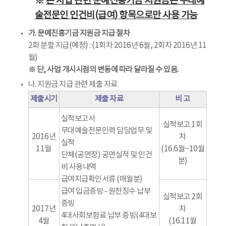
※
본 사업 관련 문예진흥기금 지원금은 무대예
술전문인 인건비(급여) 항목으로만 사용 가능
가. 문예진흥기금 지원금 지급 절차
2회 분할 지급(예정) : (1회차 2016년 6월, 2회차 2016년 11
월)
※ 단, 사업 개시시점의 변동에 따라 달라질 수 있음.
나. 지원금 지급 관련 제출 자료
제출시기
제출 자료
비 고
실적보고서
실적보고 1회
무대예술전문인력 담당업무 및
2016년
차
실적
11월
(16.6월~10월
단체(공연장) 공연실적 및 인건
분)
비 사용내역
급여지급확인서류 (매월분)
급여 입금증빙 - 원천징수 납부
실적보고 2회
증빙
2017년
차
4대사회보험료 납부 증빙(4대보
4월
(16.11월