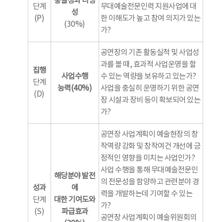
충실성과 타당
단계
무대예술전문인력 지원사업에 대
성
(P)
한 이해도가 높고 참여 의지가 있는
(30%)
가?
공연장의 기존 활동실적 및 사업성
과를 볼 때, 효과적 사업운영을 할
집행
사업수행
수 있는 역량을 보유하고 있는가?
단계
능력(40%)
사업을 충실히 운영하기 위한 공연
(D)
장 시설과 장비 등이 확보되어 있는
가?
공연장 사업계획이 예술현장의 창
작역량 강화 및 창작여건 개선에 긍
정적인 영향을 미치는 사업인가?
사업 수행을 통해 무대예술전문인
해당분야 발전
의 전문성을 함양하고 관련분야 경
성과
에
력을 개발하는데 기여할 수 있는
단계
대한 기여도와
가?
(S)
파급효과
공연장 사업계획이 예술위원회의