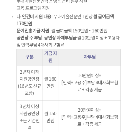
무대예술전문인력 운영 인건비 일부 지원
교육 프로그램 지원
나. 인건비 지원 내용
: 무대예술전문인 1인당
월 급여금액
170만원
문예진흥기금 지원
: 월 급여금액 150만원 ~ 160만원
공연장 주 부담 : 공연장 자체부담금
월 10만원 이상 + 고용자
및 인력부담 4대사회보험료
기금 지
구분
자부담
원
2년차 이하
10만원이상+
지원공연장
월 160
[인력+고용주]부담 4대사회보험
(16년도 신규
만원
료 + 각종 세금
포함)
3년차 이상
20만원이상+
지원공연장
월 150
[인력+고용주]부담 4대사회보험
또는 기존인
만원
료 + 각종 세금
력