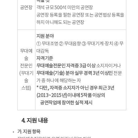
족할 것
공연장
객석 규모 500석 미만의 공연장
공연장 등록을 필한 공연장 또는 공연법상 등록을
하지 아니해도 되는 공연장
지원 분야
① 무대조명 ② 무대음향 ③ 무대기계·장치 ④ 무
무대예
대감독
술
자격기준
전문인
무대예술전문인 자격증 3급 이상
소지자이거나
(무대기
무대예술(기술) 분야 실무 경력 3년 이상인
전문
술
가 중 하나에 해당하는 자
스텝)
* 다만, 자격증 소지자가 아닌 경우 최근 3년
(2013~2015년)이내에 5작품 이상의
공연작업에 참여한 실적 제시
4. 지원 내용
가. 지원 항목