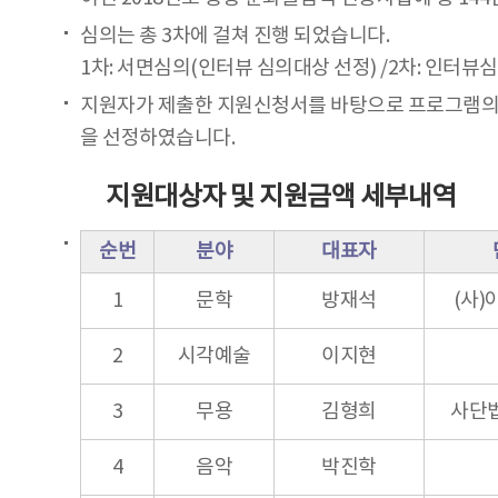
심의는 총 3차에 걸쳐 진행 되었습니다.
1차: 서면심의(인터뷰 심의대상 선정) /2차: 인터뷰심
지원자가 제출한 지원신청서를 바탕으로 프로그램의 효
을 선정하였습니다.
지원대상자 및 지원금액 세부내역
순번
분야
대표자
1
문학
방재석
(사
2
시각예술
이지현
3
무용
김형희
사단
4
음악
박진학