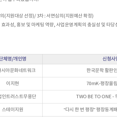
의(지원대상 선정)/ 3차 : 서면심의(지원예산 확정)
과성, 홍보 및 마케팅 역량, 사업운영계획의 충실성 및 타당성
단체명/개인명
신청사
)아시아문화네트워크
한국문학 활판
이지현
70mK-평창올
법인트러스트무용단
TWO BE TO ONE
스테이지원
“다시 한 번 평창” 평창동