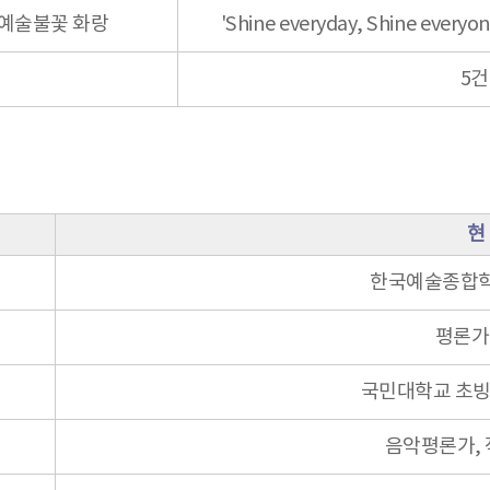
예술불꽃 화랑
'Shine everyday, Shine e
5건
현
한국예술종합학교
평론가 
국민대학교 초빙
음악평론가, 