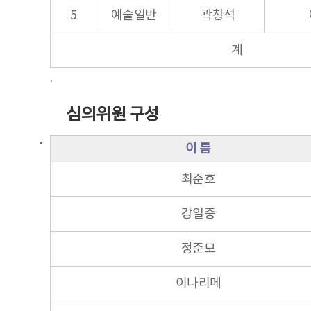
5
예술일반
곽창석
계
.
심의위원 구성
이 름
최준호
강일중
정준모
이나리메