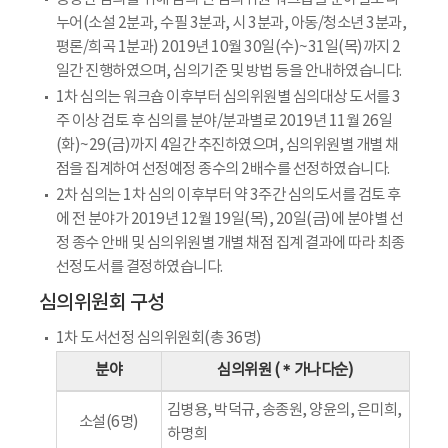
누어(소설 2분과, 수필 3분과, 시 3분과, 아동/청소년 3분과,
평론/희곡 1분과) 2019년 10월 30일(수)~31일(목)까지 2
일간 진행하였으며, 심의기준 및 방법 등을 안내하였습니다.
1차 심의는 워크숍 이후부터 심의위원별 심의대상 도서를 3
주 이상 검토 후 심의를 분야/분과별로 2019년 11월 26일
(화)~29(금)까지 4일간 추진하였으며, 심의위원별 개별 채
점을 집계하여 선정예정 종수의 2배수를 선정하였습니다.
2차 심의는 1차 심의 이후부터 약 3주간 심의도서를 검토 후
에 전 분야가 2019년 12월 19일(목), 20일(금)에 분야별 선
정 종수 안배 및 심의위원별 개별 채점 집계 결과에 따라 최종
선정도서를 결정하였습니다.
심의위원회 구성
1차 도서선정 심의위원회(총 36명)
분야
심의위원 (＊가나다순)
김병용, 박덕규, 송종원, 양윤의, 은미희,
소설(6명)
하명희