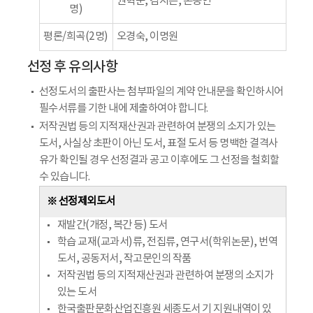
권혁준, 김지은, 손동연
명)
평론/희곡(2명)
오경숙, 이명원
선정 후 유의사항
선정도서의 출판사는 첨부파일의 계약 안내문을 확인하시어
필수서류를 기한 내에 제출하여야 합니다.
저작권법 등의 지적재산권과 관련하여 분쟁의 소지가 있는
도서, 사실상 초판이 아닌 도서, 표절 도서 등 명백한 결격사
유가 확인될 경우 선정결과 공고 이후에도 그 선정을 철회할
수 있습니다.
※ 선정제외도서
재발간(개정, 복간 등) 도서
학습 교재(교과서)류, 전집류, 연구서(학위논문), 번역
도서, 공동저서, 작고문인의 작품
저작권법 등의 지적재산권과 관련하여 분쟁의 소지가
있는 도서
한국출판문화산업진흥원 세종도서 기 지원내역이 있