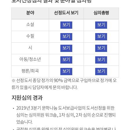
도서선정심의 결과 및 분야별 심의평
분야
선정도서 보기
심의총평
소설
보기
보기
수필
보기
보기
시
보기
보기
아동/청소년
보기
보기
평론/희곡
보기
보기
※ 선정도서 종당 정가의 90% 금액으로 구입하므로 정가에 오
류가 있을시 담당자에게 문의 바랍니다.
지원심의 경과
2019년 3분기 문학나눔 도서보급사업의 도서선정을 위한
심의는 심의위원 워크숍, 1차 심의, 2차 심의 순으로 진행되
었습니다.
공정한 심의를 위해 심의 전 심의위원 워크숍을 분야별로 나