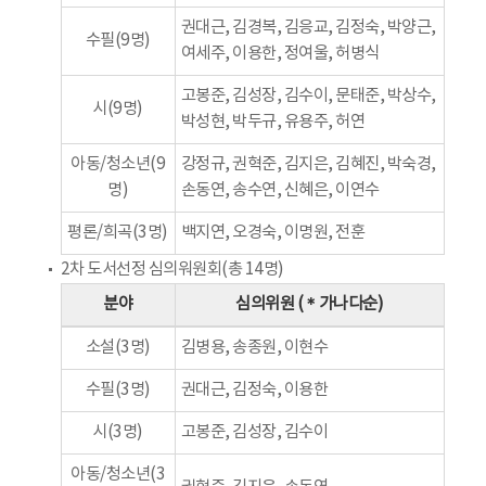
권대근, 김경복, 김응교, 김정숙, 박양근,
수필(9명)
여세주, 이용한, 정여울, 허병식
고봉준, 김성장, 김수이, 문태준, 박상수,
시(9명)
박성현, 박두규, 유용주, 허연
아동/청소년(9
강정규, 권혁준, 김지은, 김혜진, 박숙경,
명)
손동연, 송수연, 신혜은, 이연수
평론/희곡(3명)
백지연, 오경숙, 이명원, 전훈
2차 도서선정 심의워원회(총 14명)
분야
심의위원 (＊가나다순)
소설(3명)
김병용, 송종원, 이현수
수필(3명)
권대근, 김정숙, 이용한
시(3명)
고봉준, 김성장, 김수이
아동/청소년(3