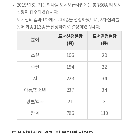
2019년 3분기 문학나눔 도서보급사업에는 총 786종의 도서
신청이 접수되었습니다.
도서심의 결과 1차에서 234종을 선정하였으며, 2차 심의를
통해 최종 113종을 선정하기로 결정하였습니다.
도서신청현황
도서결정현황
분야
(종)
(종)
소설
106
20
수필
194
22
시
228
34
아동/청소년
237
34
평론/희곡
21
3
합 계
786
113