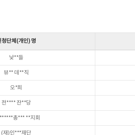
신청단체(개인) 명
낯**들
뷰** 데**직
오*희
전**** 잔**당
******총*** **지회
(재)인***재단