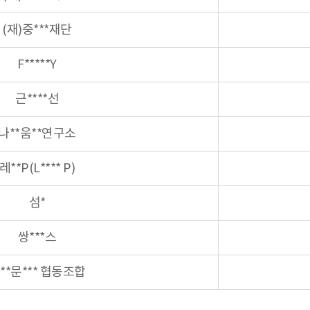
(재)중***재단
F*****Y
근****선
나**움**연구소
레**P(L**** P)
섬*
쌍***스
**문*** 협동조합