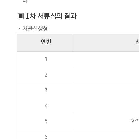
다.
▣ 1차 서류심의 결과
자율실행형
연번
1
2
3
4
5
한*
6