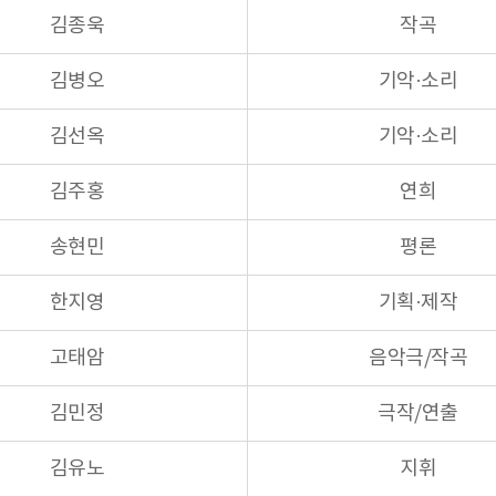
김종욱
작곡
김병오
기악·소리
김선옥
기악·소리
김주홍
연희
송현민
평론
한지영
기획·제작
고태암
음악극/작곡
김민정
극작/연출
김유노
지휘