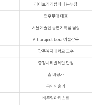
라이브러리컴퍼니 본부장
연우무대 대표
서울예술단 공연기획팀 팀장
Art project bora 예술감독
광주여자대학교 교수
충청시티발레단 단장
춤 비평가
공연연출가
비주얼아티스트