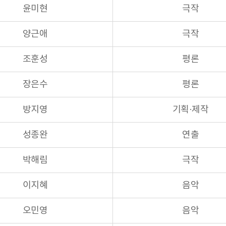
윤미현
극작
양근애
극작
조훈성
평론
장은수
평론
방지영
기획·제작
성종완
연출
박해림
극작
이지혜
음악
오민영
음악