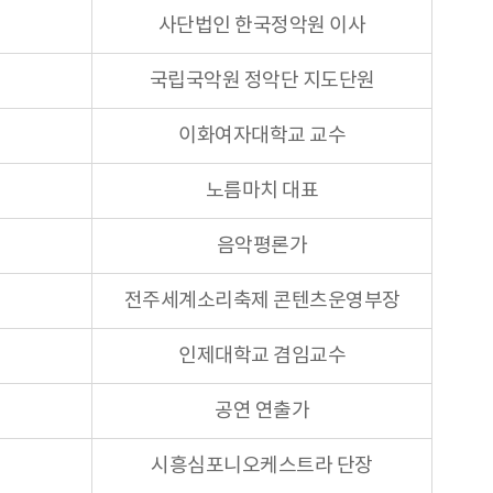
사단법인 한국정악원 이사
국립국악원 정악단 지도단원
이화여자대학교 교수
노름마치 대표
음악평론가
전주세계소리축제 콘텐츠운영부장
인제대학교 겸임교수
공연 연출가
시흥심포니오케스트라 단장