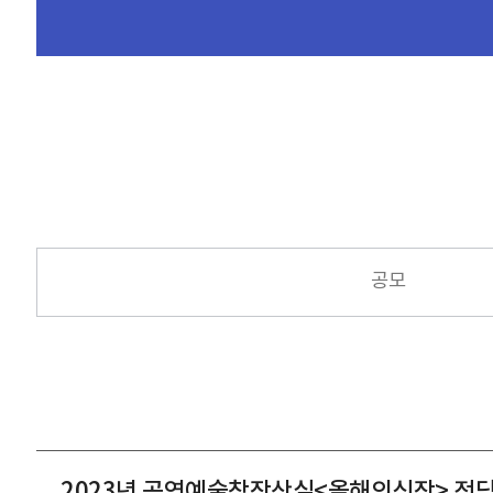
공모
2023년 공연예술창작산실<올해의신작> 전