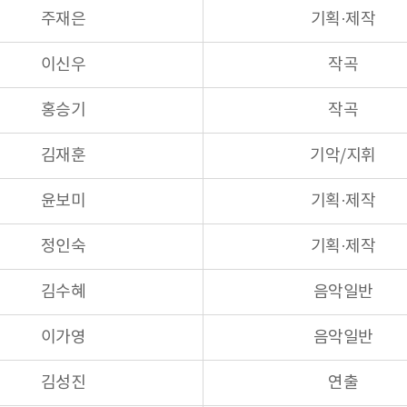
주재은
기획·제작
이신우
작곡
홍승기
작곡
김재훈
기악/지휘
윤보미
기획·제작
정인숙
기획·제작
김수혜
음악일반
이가영
음악일반
김성진
연출