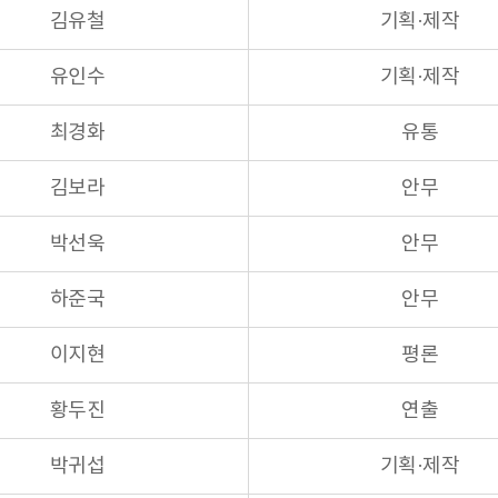
김유철
기획·제작
유인수
기획·제작
최경화
유통
김보라
안무
박선욱
안무
하준국
안무
이지현
평론
황두진
연출
박귀섭
기획·제작