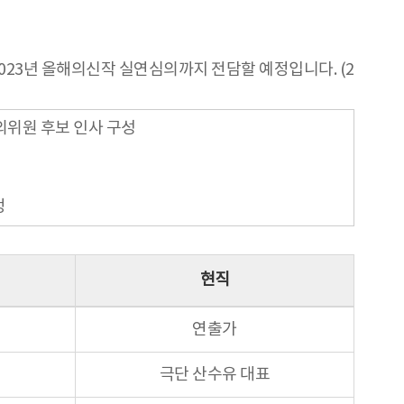
23년 올해의신작 실연심의까지 전담할 예정입니다. (2
심의위원 후보 인사 구성
정
현직
연출가
극단 산수유 대표