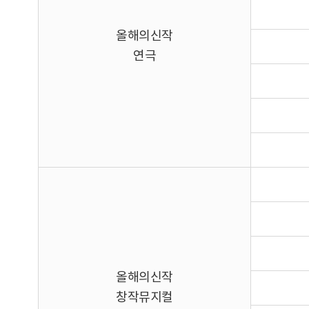
올해의신작
연극
올해의신작
창작뮤지컬