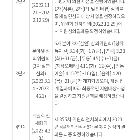
2단계
대평가에 의한 채점을 진행하였습니다.
(2022.11.
1차(서류), 2차(PT 및 인터뷰) 심의를
21.~202
통해 실연심의 대상 사업을 선정하였으
2.12.29)
며, 위원회 전체회의(2022.12.29.)에
서 지원심의결과를 확정하였습니다.
6개 분야 3차(실연) 심의위원회([창작
분야별 심
뮤지컬] 3.14(화)~17(금), [연극] 3.28
의위원회
(화)~31(금), [무용] 4.5(수)~7(금),
(3차 실연
[창작오페라] 4.11(화)~12(수), [전통
3단계
심의)
예술] 4.15(토)~16(일), [음악] 4.20
(2023.3.1
(목)~21(금)가 개최되었으며, 채점 집
4.~2023.
계 결과에 따라 최종적인 지원대상사업
4.21)
을 결정하고 지원금액을 배정하였습니
다.
위원회 전
제 355차 위원회 전체회의에서 2023
체회의
4단계
년 <올해의신작> 6개 분야 지원심의 결
(2023.4.2
과를 최종 확정하였습니다.
8.)