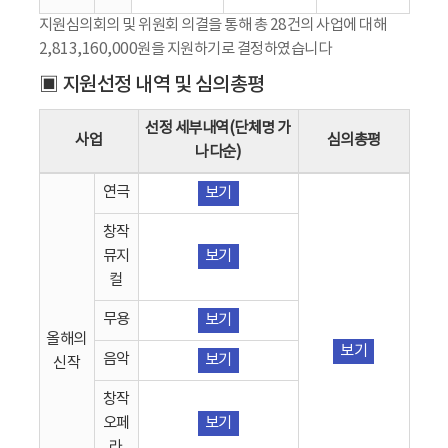
지원심의회의 및 위원회 의결을 통해 총 28건의 사업에 대해
2,813,160,000원을 지원하기로 결정하였습니다
▣ 지원선정 내역 및 심의총평
선정 세부내역(단체명 가
사업
심의총평
나다순)
연극
보기
창작
뮤지
보기
컬
무용
보기
올해의
보기
음악
보기
신작
창작
오페
보기
라