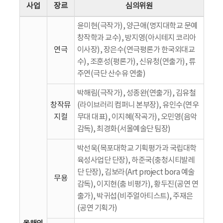
사업
장르
심의위원
윤미현(극작가), 양근애(명지대학교 문예
창작학과 교수), 방지영(아시테지 코리아
연극
이사장), 장은수(연극평론가 한국외대교
수), 조훈성(평론가), 신유청(연출가), 류
주연(극단 산수유 연출)
박해림(극작가), 성종완(연출가), 김유철
창작뮤
(라이브러리 컴퍼니 본부장), 유인수(연우
지컬
무대 대표), 이지혜(작곡가), 오민영(음악
감독), 최경화(서울예술단 팀장)
박선욱(목포대학교 기획평가과 국립대학
육성사업단 단장), 하준국(충청시티발레
단 단장), 김보라(Art project bora 예술
무용
감독), 이지현(춤 비평가), 황두진(공연 연
출가), 박귀섭(비주얼아티스트), 주재은
(공연 기획가)