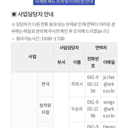
자세한 제도 소개 및 이의신청 안내
▣ 사업담당자 안내
※ 담당자가 다른 전화 응대 또는 부재로 인해 연락이 어려운 경
우에는 메일로 문의해 주시면 확인 후 조치해 드리겠습니다.
응대가능시간 : 10:00~17:00
사업담당자
연락처
사업
전화번
부서
이름
이메일
호
061-9
js.choi
연극
최재서
00-22
@ark
56
o.or.kr
061-9
songs
창작뮤
두송희
00-21
@ark
지컬
96
o.or.kr
061-9
theres