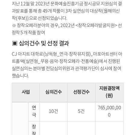
지난 12월 말 2023년 문화예술진흥기금 정시공모 지원심의 결
과발표를 통해 총 49개 작품이 3차 실연심의 대상작(올해의신
작(후보))으로 선정되었습니다.
※ 창작오페라분야의 경우, 2022년 <창작오페라발굴지원> 선
정작 5개 작품 참여
▣ 심의건수 및 선정 결과
CJ 아지트 대학로(낭독형_연극·창작뮤지컬), 마포아트센터 아
트홀맥(실연형_무용·음악·창작오페라·전통예술)에서 진행된
실연심의는 분야별 전담심의위원과 관객평가단이 심사에 참여
했습니다.
지원결정액
사업
심의건수
선정건수
(원)
연
765,000,00
10건
5건
극
0
창
작