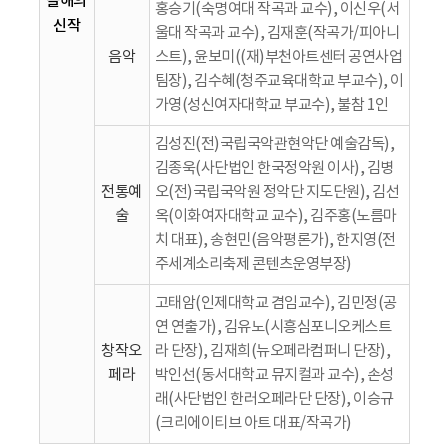
올해의
홍승기(숙명여대 작곡과 교수), 이신우(서
신작
울대 작곡과 교수), 김재훈(작곡가/피아니
음악
스트), 윤보미((재)부천아트센터 공연사업
팀장), 김수혜(청주교육대학교 부교수), 이
가영(성신여자대학교 부교수), 불참 1인
김성진(전)국립국악관현악단 예술감독),
김종욱(사단법인 한국정악원 이사), 김병
전통예
오(전)국립국악원 정악단 지도단원), 김선
술
옥(이화여자대학교 교수), 김주홍(노름마
치 대표), 송현민(음악평론가), 한지영(전
주세계소리축제 콘텐츠운영부장)
고태암(인제대학교 겸임교수), 김민정(공
연 연출가), 김유노(시흥심포니오케스트
창작오
라 단장), 김재희(뉴오페라컴퍼니 단장),
페라
박인선(동서대학교 뮤지컬과 교수), 손성
래(사단법인 한러오페라단 단장), 이승규
(크리에이티브 아트 대표/작곡가)