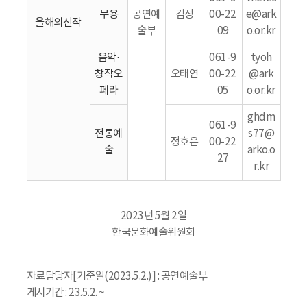
무용
공연예
김정
00-22
e@ark
올해의신작
술부
09
o.or.kr
음악·
061-9
tyoh
창작오
오태연
00-22
@ark
페라
05
o.or.kr
ghdm
061-9
전통예
s77@
정호은
00-22
술
arko.o
27
r.kr
2023년 5월 2일
한국문화예술위원회
자료담당자[기준일(2023.5.2.)] : 공연예술부
게시기간 : 23.5.2. ~