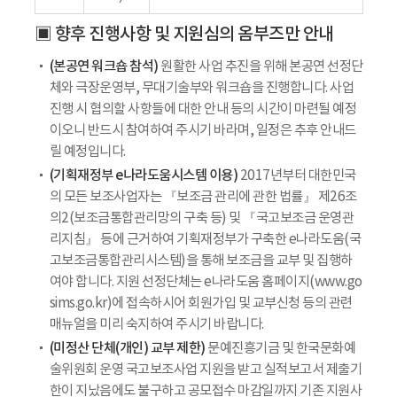
▣ 향후 진행사항 및 지원심의 옴부즈만 안내
(본공연 워크숍 참석)
원활한 사업 추진을 위해 본공연 선정단
체와 극장운영부, 무대기술부와 워크숍을 진행합니다. 사업
진행 시 협의할 사항들에 대한 안내 등의 시간이 마련될 예정
이오니 반드시 참여하여 주시기 바라며, 일정은 추후 안내드
릴 예정입니다.
(기획재정부 e나라도움시스템 이용)
2017년부터 대한민국
의 모든 보조사업자는 『보조금 관리에 관한 법률』 제26조
의2(보조금통합관리망의 구축 등) 및 『국고보조금 운영관
리지침』 등에 근거하여 기획재정부가 구축한 e나라도움(국
고보조금통합관리시스템)을 통해 보조금을 교부 및 집행하
여야 합니다. 지원 선정단체는 e나라도움 홈페이지(www.go
sims.go.kr)에 접속하시어 회원가입 및 교부신청 등의 관련
매뉴얼을 미리 숙지하여 주시기 바랍니다.
(미정산 단체(개인) 교부 제한)
문예진흥기금 및 한국문화예
술위원회 운영 국고보조사업 지원을 받고 실적보고서 제출기
한이 지났음에도 불구하고 공모접수 마감일까지 기존 지원사