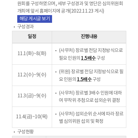
원회를 구성하였으며, 세부 구성경과 및 명단은 심의위원회
개최에 앞서 홈페이지에 공개(2022.11.23 게시)
해당 게시글 보기
구성경과
일정
진행내용
(사무처) 장르별 전담 지정방식으로
11.1(화)~8(화)
1.5배수
필요 인원의
구성
(위원) 장르별 전담 지정방식으로 필
11.2(수)~9(수)
1.5배수
요 인원의
구성
(사무처) 장르별 3배수 인원에 대하
11.3(금)~9(수)
여 무작위 추첨으로 섭외순위 결정
(사무처) 섭외순위 순서에 따라 장르
11.4(금)~10(목)
별 심의위원 섭외 및 확정
구성현황