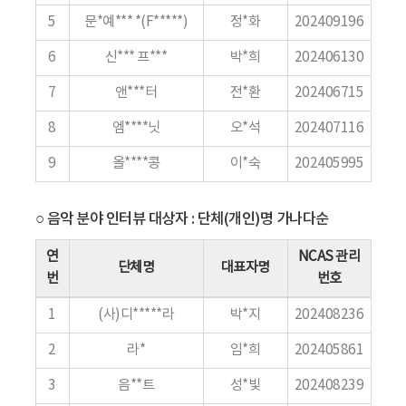
5
문*예*** *(F*****)
정*화
202409196
6
신*** 프***
박*희
202406130
7
앤***터
전*환
202406715
8
엠****닛
오*석
202407116
9
올****콩
이*숙
202405995
○ 음악 분야 인터뷰 대상자 : 단체(개인)명 가나다순
연
NCAS 관리
단체명
대표자명
번
번호
1
(사)디*****라
박*지
202408236
2
라*
임*희
202405861
3
음**트
성*빛
202408239