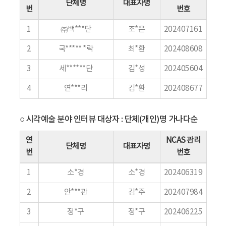
단체명
대표자명
번
번호
1
㈜백***단
조*은
202407161
2
국***** *락
최*환
202408608
3
세******단
김*성
202405604
4
연***리
김*환
202408677
○ 시각예술 분야 인터뷰 대상자 : 단체(개인)명 가나다순
연
NCAS 관리
단체명
대표자명
번
번호
1
소*경
소*경
202406319
2
안***관
김*주
202407984
3
정*구
정*구
202406225