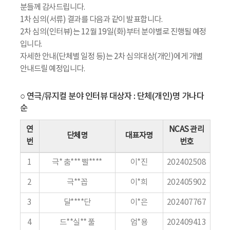
분들께 감사드립니다.
1차 심의(서류) 결과를 다음과 같이 발표합니다.
2차 심의(인터뷰)는 12월 19일(화)부터 분야별로 진행될 예정
입니다.
자세한 안내(단체별 일정 등)는 2차 심의대상(개인)에게 개별
안내드릴 예정입니다.
○ 연극/뮤지컬 분야 인터뷰 대상자 : 단체(개인)명 가나다
순
연
NCAS 관리
단체명
대표자명
번
번호
1
극* 춤*** 빨****
이*진
202402508
2
극**꼽
이*희
202405902
3
달****단
이*은
202407767
4
드**실** 풀
엄*용
202409413