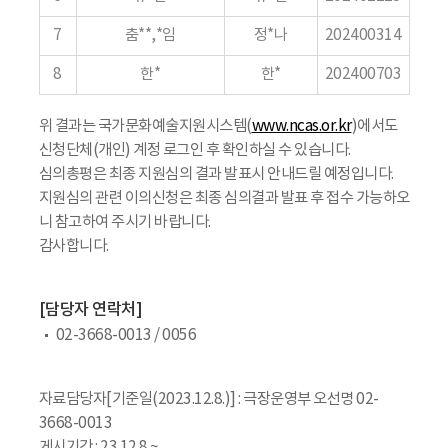
7
춤**,*임
정*나
202400314
8
한*
한*
202400703
위 결과는 국가문화예술지원시스템(
www.ncas.or.kr
)에서도
신청단체(개인) 계정 로그인 후 확인하실 수 있습니다.
심의총평은 최종 지원심의 결과 발표시 안내드릴 예정입니다.
지원심의 관련 이의신청은 최종 심의결과 발표 후 접수 가능하오
니 참고하여 주시기 바랍니다.
감사합니다.
[담당자 연락처]
02-3668-0013 / 0056
자료담당자[기준일(2023.12.8.)] : 극장운영부 오선명 02-
3668-0013
게시기간 : 23.12.8.~