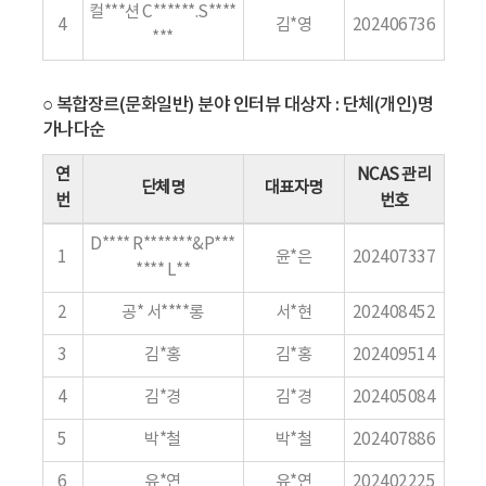
컬***션 C******.S****
4
김*영
202406736
***
○ 복합장르(문화일반) 분야 인터뷰 대상자 : 단체(개인)명
가나다순
연
NCAS 관리
단체명
대표자명
번
번호
D**** R*******&P***
1
윤*은
202407337
**** L**
2
공* 서****롱
서*현
202408452
3
김*홍
김*홍
202409514
4
김*경
김*경
202405084
5
박*철
박*철
202407886
6
유*연
유*연
202402225