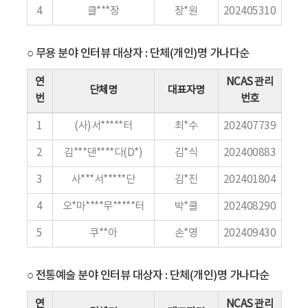
4
클***장
장*원
202405310
○ 무용 분야 인터뷰 대상자 : 단체(개인)명 가나다순
연
NCAS 관리
단체명
대표자명
번
번호
1
(사)서*****터
최*수
202407739
2
김***댄****다(D*)
김*식
202400883
3
사***서*****단
김*진
202401804
4
오*마****무*****터
박*쿨
202408290
5
쿠**아
손*영
202409430
○ 전통예술 분야 인터뷰 대상자 : 단체(개인)명 가나다순
연
NCAS 관리