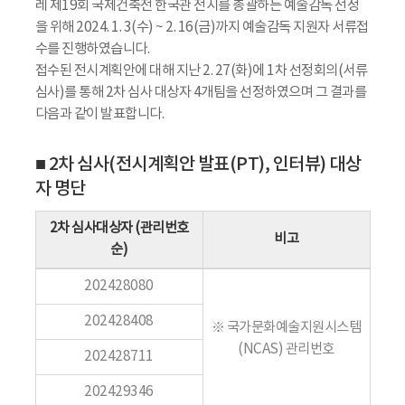
레 제19회 국제건축전 한국관 전시를 총괄하는 예술감독 선정
을 위해 2024. 1. 3(수) ~ 2. 16(금)까지 예술감독 지원자 서류접
수를 진행하였습니다.
접수된 전시계획안에 대해 지난 2. 27(화)에 1차 선정회의(서류
심사)를 통해 2차 심사 대상자 4개팀을 선정하였으며 그 결과를
다음과 같이 발표합니다.
■ 2차 심사(전시계획안 발표(PT), 인터뷰) 대상
자 명단
2차 심사대상자 (관리번호
비고
순)
202428080
202428408
※ 국가문화예술지원시스템
(NCAS) 관리번호
202428711
202429346