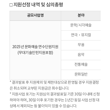
□ 지원선정 내역 및 심의총평
공모사업명
분야
문학/시각예술
보
연극‧뮤지컬
보
무용
보
2025년 문화예술 연수단원지원
(무대기술인턴지원포함)
음악
보
전통예술
보
문화일반
보
* 결과발표 후 지원제외 및 제한대상으로 판명될 경우 지원결정
은 취소되며 교부된 지원금은 회수됩니다.
* 지원사업 포기는 지원심의 결과발표일 기준 30일 이내에 신청
하여야 하며, 30일 이후 포기한 경우는 1년간 동일 사업 선정 대
상에서 제외되는 등 불이익이 있을 수 있습니다.