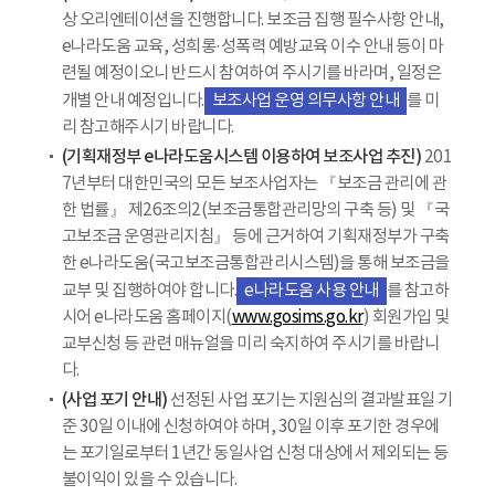
상 오리엔테이션을 진행합니다. 보조금 집행 필수사항 안내,
e나라도움 교육, 성희롱·성폭력 예방교육 이수 안내 등이 마
련될 예정이오니 반드시 참여하여 주시기를 바라며, 일정은
개별 안내 예정입니다.
보조사업 운영 의무사항 안내
를 미
리 참고해주시기 바랍니다.
(기획재정부 e나라도움시스템 이용하여 보조사업 추진)
201
7년부터 대한민국의 모든 보조사업자는 『보조금 관리에 관
한 법률』 제26조의2(보조금통합관리망의 구축 등) 및 『국
고보조금 운영관리지침』 등에 근거하여 기획재정부가 구축
한 e나라도움(국고보조금통합관리시스템)을 통해 보조금을
교부 및 집행하여야 합니다.
e나라도움 사용 안내
를 참고하
시어 e나라도움 홈페이지(
www.gosims.go.kr
) 회원가입 및
교부신청 등 관련 매뉴얼을 미리 숙지하여 주시기를 바랍니
다.
(사업 포기 안내)
선정된 사업 포기는 지원심의 결과발표일 기
준 30일 이내에 신청하여야 하며, 30일 이후 포기한 경우에
는 포기일로부터 1년간 동일사업 신청 대상에서 제외되는 등
불이익이 있을 수 있습니다.