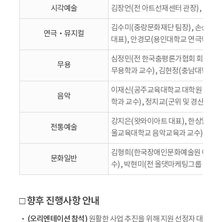
시각예술
김장언(전 아트선재센터 관장), 변종
김수미(중랑문화재단 팀장), 손신형(
연극‧뮤지컬
대표), 안경모(용인대학교 연극학과 교
심정민(전 한국춤평론가협회 회장), 
무용
무용학과 교수), 김현정(충남대학교 
이재신(공주교육대학교 대학원 음악교육
음악
학과 교수), 정지교(군위 및 경산문화
강지은(왓와이아트 대표), 한상일(대구
전통예술
울교육대학교 음악교육과 교수), 류근
김형희(한국장애인문화예술원 이사장)
문화일반
수), 박현미(전 올댓마케팅그룹 대표
□ 향후 진행사항 안내
(오리엔테이션 참석)
원활한 사업 추진을 위해 지원 선정자 대