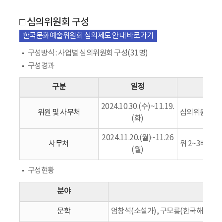
□ 심의위원회 구성
한국문화예술위원회 심의제도 안내 바로가기
구성방식 : 사업별 심의위원회 구성(31명)
구성경과
구분
일정
2024.10.30.(수)~11.19.
위원 및 사무처
심의위원 후보
(화)
2024.11.20.(월)~11.26
사무처
위 2~3배수 
(월)
구성현황
분야
문학
엄창석(소설가), 구모룡(한국해양대 