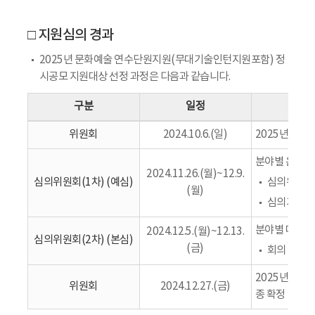
□ 지원심의 경과
2025년 문화예술 연수단원지원(무대기술인턴지원포함) 정
시공모 지원대상 선정 과정은 다음과 같습니다.
구분
일정
위원회
2024.10.6.(일)
2025년 문예
분야별 온라인
2024.11.26.(월)~12.9.
심의위원회(1차) (예심)
심의위원 기
(월)
심의기준과 
분야별 대면 
2024.12.5.(월)~12.13.
심의위원회(2차) (본심)
(금)
회의 당일 
2025년 문
위원회
2024.12.27.(금)
종 확정