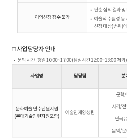
단순 심의 결과 및 미선
이의신청 접수 불가
예술적 수월성 등 사업계
신청 대상(범위)에 해당
□ 사업담당자 안내
문의 시간 : 평일 10:00~17:00(점심시간 12:00~13:00 제외)
사업명
담당팀
분야
문학/무용
시각/전통예술
문화예술 연수단원지원
예술인재양성팀
(무대기술인턴지원포함)
연극뮤지컬
음악/문화일반